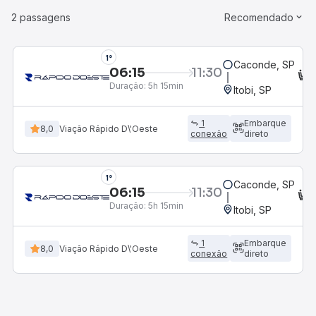
2 passagens
Recomendado
1°
Caconde, SP
06:15
11:30
C
Duração:
5h 15min
Itobi, SP
1
Embarque
8,0
Viação Rápido D\'Oeste
conexão
direto
1°
Caconde, SP
06:15
11:30
C
Duração:
5h 15min
Itobi, SP
1
Embarque
8,0
Viação Rápido D\'Oeste
conexão
direto