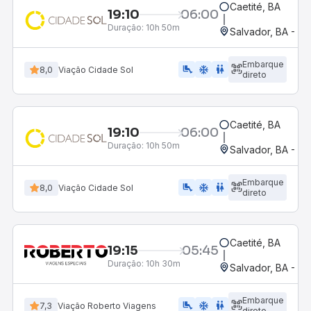
Caetité, BA
19:10
06:00
Duração:
10h 50m
Salvador, BA - Ro
Embarque
airline_seat_legroom_extra
ac_unit
wc
8,0
Viação Cidade Sol
direto
Caetité, BA
19:10
06:00
Duração:
10h 50m
Salvador, BA - Ro
Embarque
airline_seat_legroom_extra
ac_unit
wc
8,0
Viação Cidade Sol
direto
Caetité, BA
19:15
05:45
Duração:
10h 30m
Salvador, BA - Ro
Embarque
airline_seat_legroom_extra
ac_unit
WC
7,3
Viação Roberto Viagens
direto