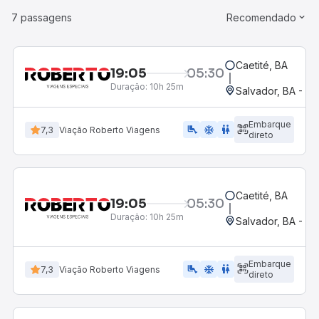
7 passagens
Recomendado
Caetité, BA
19:05
05:30
Duração:
10h 25m
Salvador, BA - Ro
Embarque
airline_seat_legroom_extra
ac_unit
wc
7,3
Viação Roberto Viagens
direto
Caetité, BA
19:05
05:30
Duração:
10h 25m
Salvador, BA - Ro
Embarque
airline_seat_legroom_extra
ac_unit
wc
7,3
Viação Roberto Viagens
direto