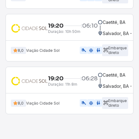
Caetité, BA
19:20
06:10
Duração:
10h 50m
Salvador, BA - Ro
Embarque
airline_seat_legroom_extra
ac_unit
WC
8,0
Viação Cidade Sol
direto
Caetité, BA
19:20
06:28
Duração:
11h 8m
Salvador, BA - Ro
Embarque
airline_seat_legroom_extra
ac_unit
wc
8,0
Viação Cidade Sol
direto