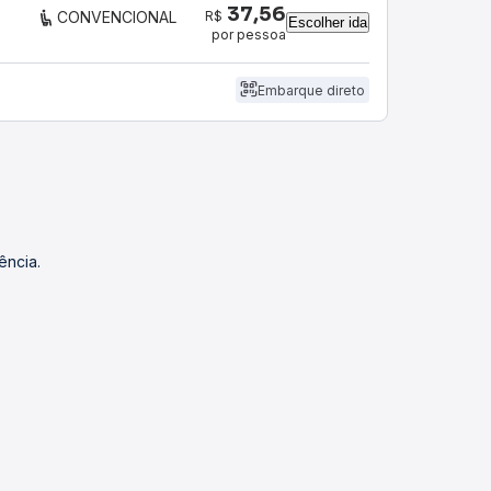
37,56
R$
CONVENCIONAL
Escolher ida
por pessoa
Embarque direto
ência.