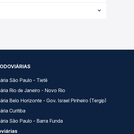
a viagem, a empresa, o tipo de poltrona e a
elhor oferta para o seu roteiro.
Quero Passagem você compara todas as opções —
ODOVIÁRIAS
ária São Paulo - Tietê
ária Rio de Janeiro - Novo Rio
ria Belo Horizonte - Gov. Israel Pinheiro (Tergip)
ria Curitiba
ária São Paulo - Barra Funda
viárias