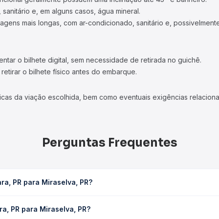
 sanitário e, em alguns casos, água mineral.
viagens mais longas, com ar-condicionado, sanitário e, possivelmente
tar o bilhete digital, sem necessidade de retirada no guichê.
etirar o bilhete físico antes do embarque.
icas da viação escolhida, bem como eventuais exigências relaciona
Perguntas Frequentes
ra, PR para Miraselva, PR?
PR leva em média 2h 15min, podendo variar conforme a viação, o ti
a, PR para Miraselva, PR?
consulta os horários disponíveis e vê a duração exata de cada op