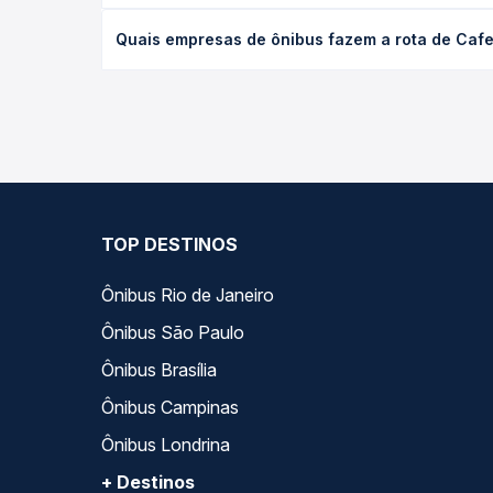
O preço da passagem de ônibus de Cafeara, PR para
Quais empresas de ônibus fazem a rota de Cafe
antecedência da compra. Na Quero Passagem você c
As viações Garcia operam o trecho de Cafeara, PR
empresas, horários, tipos de serviço e preços — e
TOP DESTINOS
Ônibus Rio de Janeiro
Ônibus São Paulo
Ônibus Brasília
Ônibus Campinas
Ônibus Londrina
+ Destinos