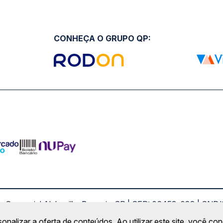
CONHEÇA O GRUPO QP:
ro Comercial Alphaville, Barueri - SP | CEP: 06453-038 | C
Copyright 2026 © QueroPassagem.com.br
sonalizar a oferta de conteúdos. Ao utilizar este site, você c