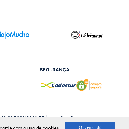
SEGURANÇA
NPJ: 18.087.991/0001-57 | saconibus@queropassagem.com.br
Ok, entendi!
oncorda com o uso de cookies.