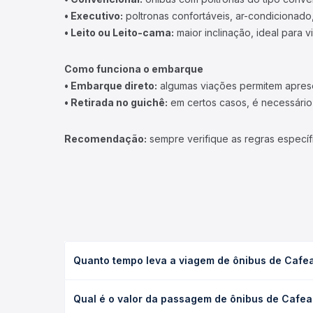
• Executivo:
poltronas confortáveis, ar-condicionado,
• Leito ou Leito-cama:
maior inclinação, ideal para 
Como funciona o embarque
• Embarque direto:
algumas viações permitem apresen
• Retirada no guichê:
em certos casos, é necessário r
Recomendação:
sempre verifique as regras específ
Quanto tempo leva a viagem de ônibus de Cafea
A viagem de ônibus de Cafeara, PR para Miraselva, 
Qual é o valor da passagem de ônibus de Cafear
as condições de tráfego. Na Quero Passagem você 