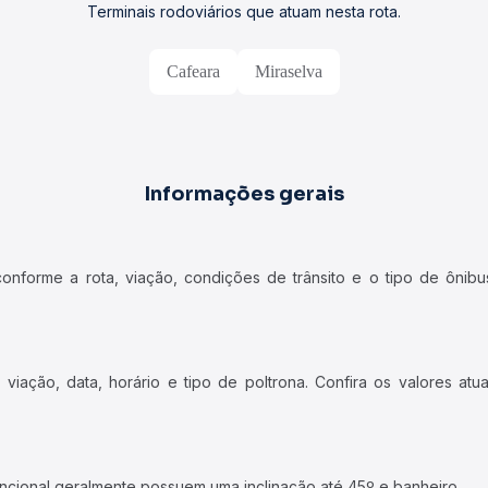
Terminais rodoviários que atuam nesta rota.
Cafeara
Miraselva
Informações gerais
forme a rota, viação, condições de trânsito e o tipo de ônibus
iação, data, horário e tipo de poltrona. Confira os valores at
ncional geralmente possuem uma inclinação até 45º e banheiro.