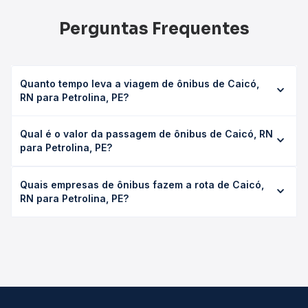
Perguntas Frequentes
Quanto tempo leva a viagem de ônibus de Caicó,
RN para Petrolina, PE?
A viagem de ônibus de Caicó, RN para Petrolina, PE leva
Qual é o valor da passagem de ônibus de Caicó, RN
em média 12h 20min, podendo variar conforme a viação, o
para Petrolina, PE?
tipo de serviço (convencional, executivo ou leito) e as
condições de tráfego. Na Quero Passagem você consulta
O preço da passagem de ônibus de Caicó, RN para
os horários disponíveis e vê a duração exata de cada
Quais empresas de ônibus fazem a rota de Caicó,
Petrolina, PE custa em média R$ 250,64 e varia conforme
opção na data desejada.
RN para Petrolina, PE?
a data da viagem, a empresa, o tipo de poltrona e a
antecedência da compra. Na Quero Passagem você
As viações Expresso Guanabara, Maninho Tur operam o
compara os preços de todas as viações em tempo real e
trecho de Caicó, RN para Petrolina, PE, com horários
garante a melhor oferta para o seu roteiro.
variados ao longo do dia. Na Quero Passagem você
compara todas as opções — empresas, horários, tipos de
serviço e preços — em um só lugar e escolhe a que
melhor se encaixa na sua viagem.