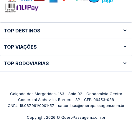
TOP DESTINOS
Ônibus Rio de Janeiro
TOP VIAÇÕES
Ônibus São Paulo
Passagens Cometa
Ônibus Brasília
TOP RODOVIÁRIAS
Passagens Gontijo
Ônibus Campinas
Rodoviária São Paulo - Tietê
Passagens 1001
Ônibus Londrina
Rodoviária Rio de Janeiro - Novo Rio
Passagens Águia Branca
+ Destinos
Rodoviária Belo Horizonte - Gov. Israel Pinheiro (Tergip)
Calçada das Margaridas, 163 - Sala 02 - Condomínio Centro
Passagens Pássaro Marron
Comercial Alphaville, Barueri - SP | CEP: 06453-038
Rodoviária Curitiba
+ Viações
CNPJ: 18.087.991/0001-57 | saconibus@queropassagem.com.br
Rodoviária São Paulo - Barra Funda
Copyright 2026 © QueroPassagem.com.br
+ Rodoviárias