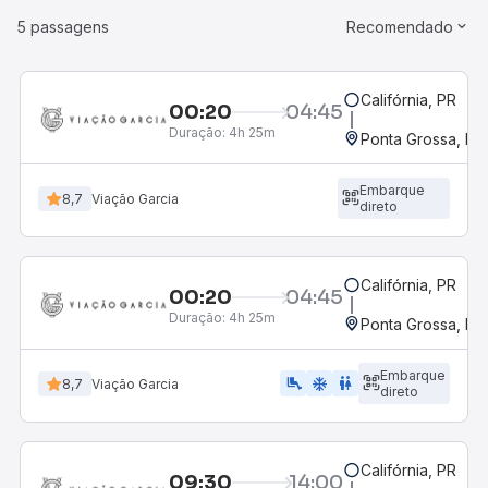
5 passagens
Recomendado
Califórnia, PR
00:20
04:45
Duração:
4h 25m
Ponta Grossa, PR 
Embarque
8,7
Viação Garcia
direto
Califórnia, PR
00:20
04:45
Duração:
4h 25m
Ponta Grossa, PR 
Embarque
airline_seat_legroom_extra
ac_unit
wc
8,7
Viação Garcia
direto
Califórnia, PR
09:30
14:00