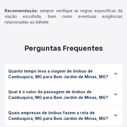
Recomendação:
sempre verifique as regras específicas da
viação escolhida, bem como eventuais exigências
relacionadas ao bilhete.
Perguntas Frequentes
Quanto tempo leva a viagem de ônibus de
Cambuquira, MG para Bom Jardim de Minas, MG?
A viagem de ônibus de Cambuquira, MG para Bom Jardim
Qual é o valor da passagem de ônibus de
de Minas, MG leva em média 3h 34min, podendo variar
Cambuquira, MG para Bom Jardim de Minas, MG?
conforme a viação, o tipo de serviço (convencional,
executivo ou leito) e as condições de tráfego. Na Quero
O preço da passagem de ônibus de Cambuquira, MG para
Passagem você consulta os horários disponíveis e vê a
Quais empresas de ônibus fazem a rota de
Bom Jardim de Minas, MG custa em média R$ 94,90 e
duração exata de cada opção na data desejada.
Cambuquira, MG para Bom Jardim de Minas, MG?
varia conforme a data da viagem, a empresa, o tipo de
poltrona e a antecedência da compra. Na Quero