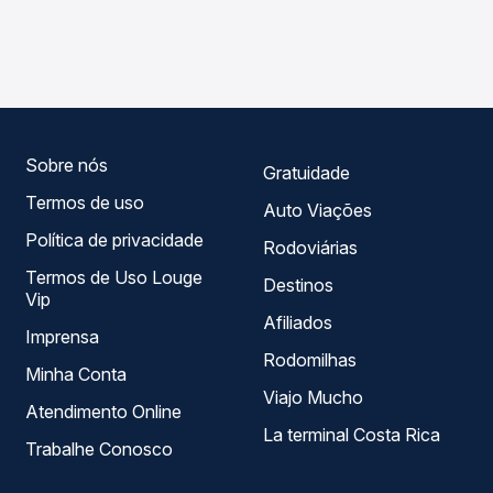
As viações Sul Minas operam o trecho de Cambuquira, MG
Passagem você compara os preços de todas as viações
para Bom Jardim de Minas, MG, com horários variados ao
em tempo real e garante a melhor oferta para o seu
longo do dia. Na Quero Passagem você compara todas as
roteiro.
opções — empresas, horários, tipos de serviço e preços
— em um só lugar e escolhe a que melhor se encaixa na
sua viagem.
Sobre nós
Gratuidade
Termos de uso
Auto Viações
Política de privacidade
Rodoviárias
Termos de Uso Louge
Destinos
Vip
Afiliados
Imprensa
Rodomilhas
Minha Conta
Viajo Mucho
Atendimento Online
La terminal Costa Rica
Trabalhe Conosco