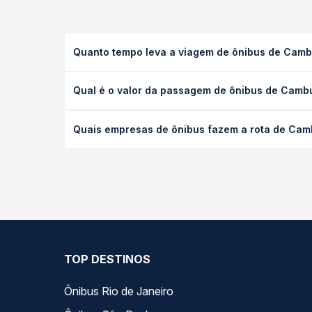
Quanto tempo leva a viagem de ônibus de Cam
A viagem de ônibus de Cambuquira, MG para Campan
Qual é o valor da passagem de ônibus de Cam
executivo ou leito) e as condições de tráfego. Na
O preço da passagem de ônibus de Cambuquira, MG
Quais empresas de ônibus fazem a rota de Ca
de poltrona e a antecedência da compra. Na Quero
As viações Serro, Sul Minas operam o trecho de 
compara todas as opções — empresas, horários, ti
TOP DESTINOS
Ônibus Rio de Janeiro