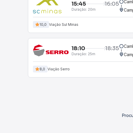
Cam
15:45
16:05
Duração:
20m
Cam
10,0
Viação Sul Minas
Cam
18:10
18:35
Duração:
25m
Cam
8,0
Viação Serro
Procu