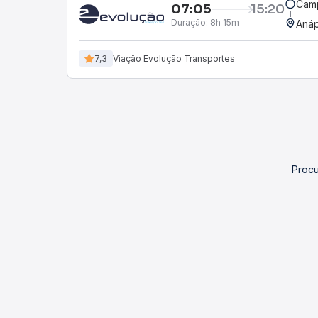
Cam
07:05
15:20
Duração:
8h 15m
Anáp
7,3
Viação Evolução Transportes
Procu