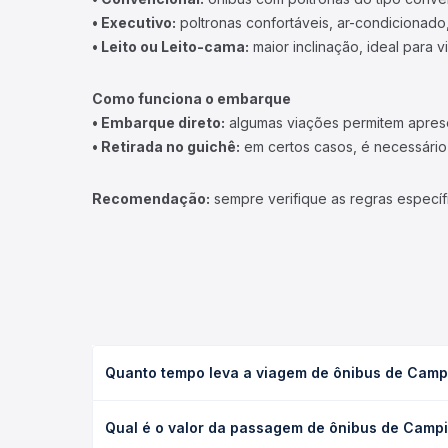
• Executivo:
poltronas confortáveis, ar-condicionado,
• Leito ou Leito-cama:
maior inclinação, ideal para 
Como funciona o embarque
• Embarque direto:
algumas viações permitem apresen
• Retirada no guichê:
em certos casos, é necessário r
Recomendação:
sempre verifique as regras específ
Quanto tempo leva a viagem de ônibus de Campi
A viagem de ônibus de Campinaçu, GO para Anápolis
Qual é o valor da passagem de ônibus de Campi
executivo ou leito) e as condições de tráfego. Na