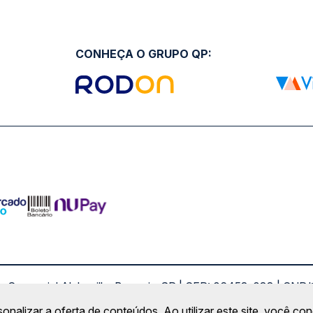
CONHEÇA O GRUPO QP:
ro Comercial Alphaville, Barueri - SP | CEP: 06453-038 | C
Copyright 2026 © QueroPassagem.com.br
sonalizar a oferta de conteúdos. Ao utilizar este site, você c