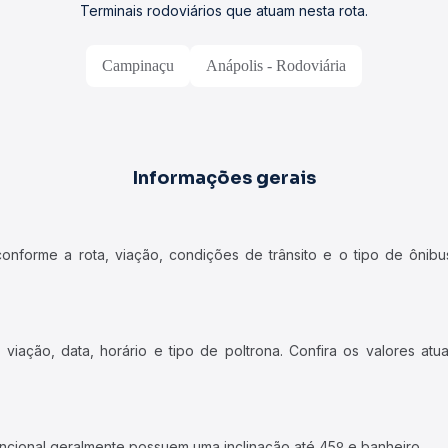
Terminais rodoviários que atuam nesta rota.
Campinaçu
Anápolis - Rodoviária
Informações gerais
forme a rota, viação, condições de trânsito e o tipo de ônibus
iação, data, horário e tipo de poltrona. Confira os valores at
ncional geralmente possuem uma inclinação até 45º e banheiro.