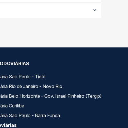
onforme a data da viagem, a empresa, o tipo de
e garante a melhor oferta para o seu roteiro.
ariados ao longo do dia. Na Quero Passagem você
se encaixa na sua viagem.
ODOVIÁRIAS
ária São Paulo - Tietê
ária Rio de Janeiro - Novo Rio
ria Belo Horizonte - Gov. Israel Pinheiro (Tergip)
ria Curitiba
ária São Paulo - Barra Funda
viárias