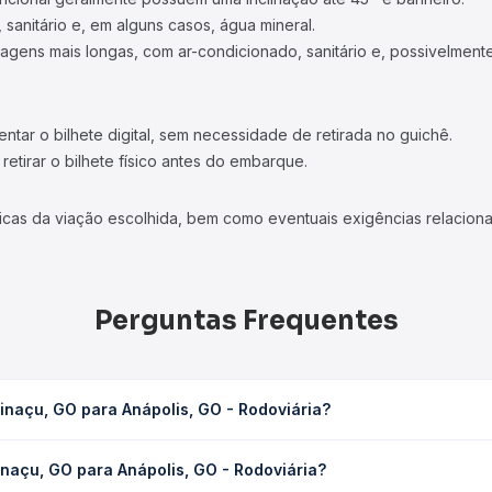
 sanitário e, em alguns casos, água mineral.
viagens mais longas, com ar-condicionado, sanitário e, possivelmente
tar o bilhete digital, sem necessidade de retirada no guichê.
etirar o bilhete físico antes do embarque.
icas da viação escolhida, bem como eventuais exigências relaciona
Perguntas Frequentes
naçu, GO para Anápolis, GO - Rodoviária?
, GO - Rodoviária leva em média 8h 15min, podendo variar conforme
naçu, GO para Anápolis, GO - Rodoviária?
 Quero Passagem você consulta os horários disponíveis e vê a dur