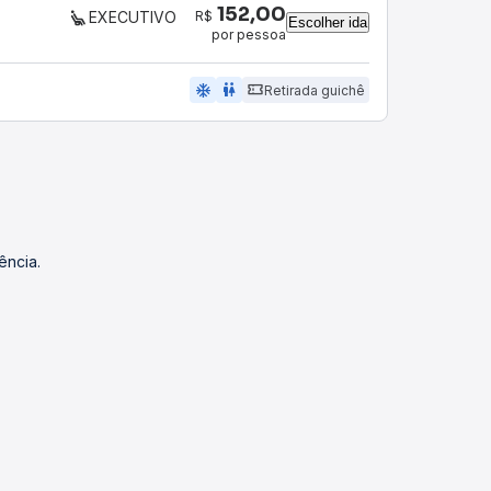
152,00
R$
EXECUTIVO
Escolher ida
por pessoa
ac_unit
wc
Retirada guichê
ência.