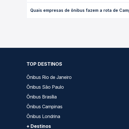
O preço da passagem de ônibus de Campinaçu, GO p
Quais empresas de ônibus fazem a rota de Camp
poltrona e a antecedência da compra. Na Quero Pa
As viações Evolução Transportes operam o trecho 
compara todas as opções — empresas, horários, ti
TOP DESTINOS
Ônibus Rio de Janeiro
Ônibus São Paulo
Ônibus Brasília
Ônibus Campinas
Ônibus Londrina
+ Destinos