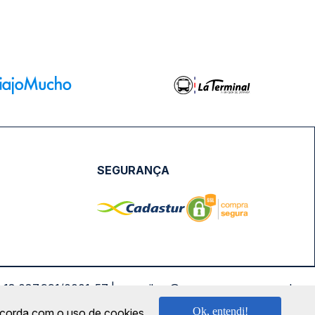
SEGURANÇA
NPJ: 18.087.991/0001-57 | saconibus@queropassagem.com.br
Ok, entendi!
oncorda com o uso de cookies.