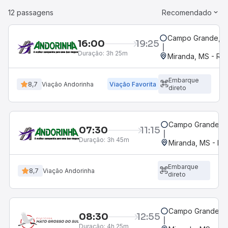
12 passagens
Recomendado
Campo Grande, MS
16:00
19:25
Duração:
3h 25m
Miranda, MS - Rod
Embarque
8,7
Viação Andorinha
Viação Favorita
direto
Campo Grande, M
07:30
11:15
Duração:
3h 45m
Miranda, MS - Ro
Embarque
8,7
Viação Andorinha
direto
Campo Grande, M
08:30
12:55
Duração:
4h 25m