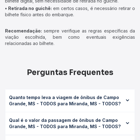
bilhete digital, sem necessidade de retirada no guichê.
• Retirada no guichê:
em certos casos, é necessário retirar o
bilhete físico antes do embarque.
Recomendação:
sempre verifique as regras específicas da
viação escolhida, bem como eventuais exigências
relacionadas ao bilhete.
Perguntas Frequentes
Quanto tempo leva a viagem de ônibus de Campo
Grande, MS - TODOS para Miranda, MS - TODOS?
A viagem de ônibus de Campo Grande, MS - TODOS para
Qual é o valor da passagem de ônibus de Campo
Miranda, MS - TODOS leva em média 3h 43min, podendo
Grande, MS - TODOS para Miranda, MS - TODOS?
variar conforme a viação, o tipo de serviço (convencional,
executivo ou leito) e as condições de tráfego. Na Quero
O preço da passagem de ônibus de Campo Grande, MS -
Passagem você consulta os horários disponíveis e vê a