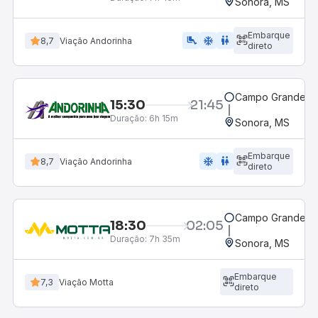
Sonora, MS
Embarque
airline_seat_legroom_extra
ac_unit
wc
8,7
Viação Andorinha
direto
Campo Grande, M
15:30
21:45
Duração:
6h 15m
Sonora, MS
Embarque
ac_unit
wc
8,7
Viação Andorinha
direto
Campo Grande, M
18:30
02:05
Duração:
7h 35m
Sonora, MS
Embarque
7,3
Viação Motta
direto