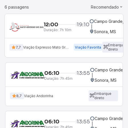
6 passagens
Recomendado
Campo Grande, MS
12:00
19:10
Duração:
7h 10m
Sonora, MS
Embarque
7,7
Viação Expresso Mato Grosso do Sul
Viação Favorita
direto
Campo Grande, M
06:10
13:55
Duração:
7h 45m
Sonora, MS
Embarque
8,7
Viação Andorinha
direto
Campo Grande, M
06:10
13:55
Duração:
7h 45m