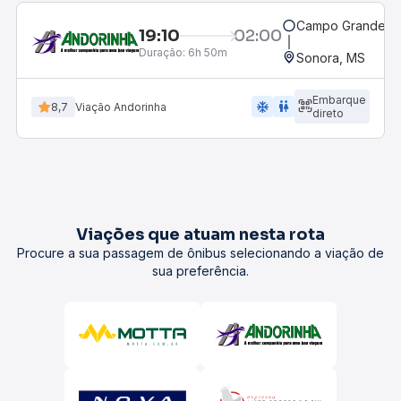
Campo Grande, M
19:10
02:00
Duração:
6h 50m
Sonora, MS
Embarque
ac_unit
wc
8,7
Viação Andorinha
direto
Viações que atuam nesta rota
Procure a sua passagem de ônibus selecionando a viação de
sua preferência.