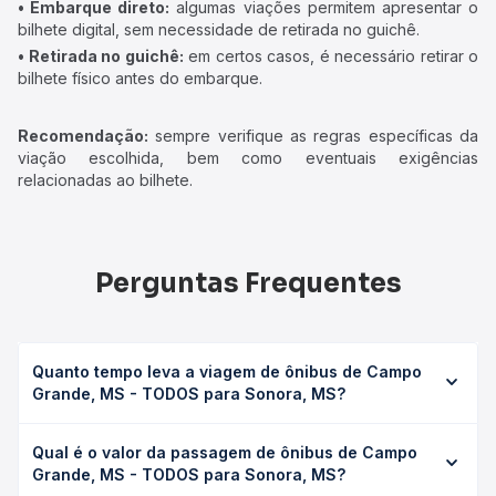
• Embarque direto:
algumas viações permitem apresentar o
bilhete digital, sem necessidade de retirada no guichê.
• Retirada no guichê:
em certos casos, é necessário retirar o
bilhete físico antes do embarque.
Recomendação:
sempre verifique as regras específicas da
viação escolhida, bem como eventuais exigências
relacionadas ao bilhete.
Perguntas Frequentes
Quanto tempo leva a viagem de ônibus de Campo
Grande, MS - TODOS para Sonora, MS?
A viagem de ônibus de Campo Grande, MS - TODOS para
Qual é o valor da passagem de ônibus de Campo
Sonora, MS leva em média 7h 8min, podendo variar
Grande, MS - TODOS para Sonora, MS?
conforme a viação, o tipo de serviço (convencional,