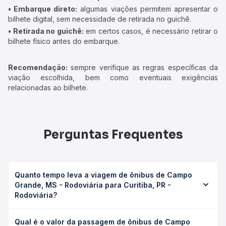
• Embarque direto:
algumas viações permitem apresentar o
bilhete digital, sem necessidade de retirada no guichê.
• Retirada no guichê:
em certos casos, é necessário retirar o
bilhete físico antes do embarque.
Recomendação:
sempre verifique as regras específicas da
viação escolhida, bem como eventuais exigências
relacionadas ao bilhete.
Perguntas Frequentes
Quanto tempo leva a viagem de ônibus de Campo
Grande, MS - Rodoviária para Curitiba, PR -
Rodoviária?
A viagem de ônibus de Campo Grande, MS - Rodoviária
Qual é o valor da passagem de ônibus de Campo
para Curitiba, PR - Rodoviária leva em média 18h 16min,