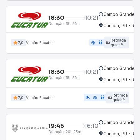
Campo Grande, M
18:30
10:21
Duração:
15h 51m
Curitiba, PR - Rod
Retirada
ac_unit
wc
7,0
Viação Eucatur
guichê
Campo Grande, M
18:30
10:21
Duração:
15h 51m
Curitiba, PR - Rod
Retirada
airline_seat_legroom_extra
ac_unit
wc
7,0
Viação Eucatur
guichê
Campo Grande, M
19:45
16:10
Duração:
20h 25m
Curitiba, PR - Rod