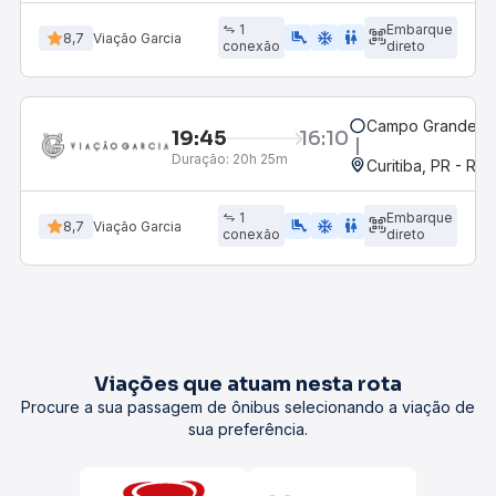
1
Embarque
airline_seat_legroom_extra
ac_unit
WC
8,7
Viação Garcia
conexão
direto
Campo Grande, M
19:45
16:10
Duração:
20h 25m
Curitiba, PR - Rod
1
Embarque
airline_seat_legroom_extra
ac_unit
wc
8,7
Viação Garcia
conexão
direto
Viações que atuam nesta rota
Procure a sua passagem de ônibus selecionando a viação de
sua preferência.