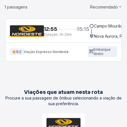
1 passagens
Recomendado
Campo Mourão, P
12:55
15:15
Duração:
2h 20m
Nova Aurora, PR
Embarque
8,0
Viação Expresso Nordeste
direto
Viações que atuam nesta rota
Procure a sua passagem de ônibus selecionando a viação de
sua preferência.