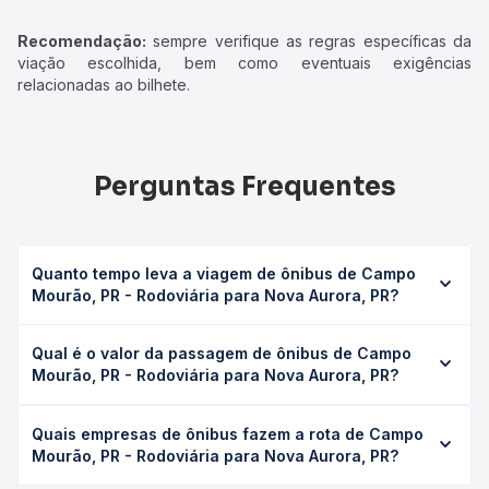
Recomendação:
sempre verifique as regras específicas da
viação escolhida, bem como eventuais exigências
relacionadas ao bilhete.
Perguntas Frequentes
Quanto tempo leva a viagem de ônibus de Campo
Mourão, PR - Rodoviária para Nova Aurora, PR?
A viagem de ônibus de Campo Mourão, PR - Rodoviária
Qual é o valor da passagem de ônibus de Campo
para Nova Aurora, PR leva em média 2h 20min, podendo
Mourão, PR - Rodoviária para Nova Aurora, PR?
variar conforme a viação, o tipo de serviço (convencional,
executivo ou leito) e as condições de tráfego. Na Quero
O preço da passagem de ônibus de Campo Mourão, PR -
Passagem você consulta os horários disponíveis e vê a
Quais empresas de ônibus fazem a rota de Campo
Rodoviária para Nova Aurora, PR custa em média R$ 62,67
duração exata de cada opção na data desejada.
Mourão, PR - Rodoviária para Nova Aurora, PR?
e varia conforme a data da viagem, a empresa, o tipo de
poltrona e a antecedência da compra. Na Quero