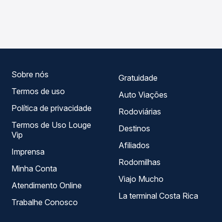
As viações Expresso Nordeste operam o trecho de
Passagem você compara os preços de todas as viações
Campo Mourão, PR - Rodoviária para Nova Aurora, PR,
em tempo real e garante a melhor oferta para o seu
com horários variados ao longo do dia. Na Quero
roteiro.
Passagem você compara todas as opções — empresas,
horários, tipos de serviço e preços — em um só lugar e
escolhe a que melhor se encaixa na sua viagem.
Sobre nós
Gratuidade
Termos de uso
Auto Viações
Política de privacidade
Rodoviárias
Termos de Uso Louge
Destinos
Vip
Afiliados
Imprensa
Rodomilhas
Minha Conta
Viajo Mucho
Atendimento Online
La terminal Costa Rica
Trabalhe Conosco