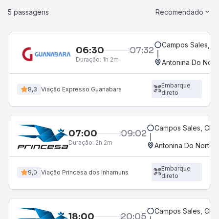
5 passagens
Recomendado
Campos Sales, C
06:30
07:32
Duração:
1h 2m
Antonina Do Nort
Embarque
8,3
Viação Expresso Guanabara
direto
Campos Sales, CE
07:00
09:02
Duração:
2h 2m
Antonina Do Norte,
Embarque
9,0
Viação Princesa dos Inhamuns
direto
Campos Sales, CE
18:00
20:05