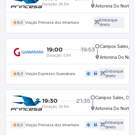
Duração:
2h 5m
Antonina Do Norte,
Embarque
9,0
Viação Princesa dos Inhamuns
direto
Campos Sales, C
19:00
19:53
Duração:
53m
Antonina Do Nort
Embarque
ac_unit
wc
8,3
Viação Expresso Guanabara
direto
Campos Sales, CE
19:30
21:35
Duração:
2h 5m
Antonina Do Norte,
Embarque
ac_unit
wc
9,0
Viação Princesa dos Inhamuns
direto