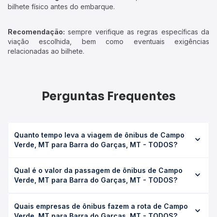
bilhete físico antes do embarque.
Recomendação:
sempre verifique as regras específicas da
viação escolhida, bem como eventuais exigências
relacionadas ao bilhete.
Perguntas Frequentes
Quanto tempo leva a viagem de ônibus de Campo
Verde, MT para Barra do Garças, MT - TODOS?
A viagem de ônibus de Campo Verde, MT para Barra do
Qual é o valor da passagem de ônibus de Campo
Garças, MT - TODOS leva em média 7h 3min, podendo
Verde, MT para Barra do Garças, MT - TODOS?
variar conforme a viação, o tipo de serviço (convencional,
executivo ou leito) e as condições de tráfego. Na Quero
O preço da passagem de ônibus de Campo Verde, MT
Passagem você consulta os horários disponíveis e vê a
Quais empresas de ônibus fazem a rota de Campo
para Barra do Garças, MT - TODOS custa em média R$
duração exata de cada opção na data desejada.
Verde, MT para Barra do Garças, MT - TODOS?
100,78 e varia conforme a data da viagem, a empresa, o