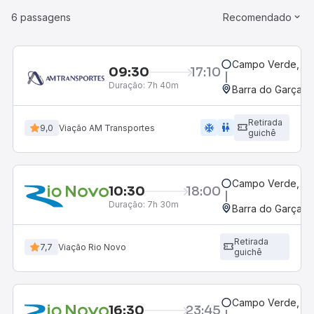
6 passagens
Recomendado
Campo Verde, M
09:30
17:10
Duração:
7h 40m
Barra do Garças,
Retirada
ac_unit
wc
9,0
Viação AM Transportes
guichê
Campo Verde, M
10:30
18:00
Duração:
7h 30m
Barra do Garças,
Retirada
7,7
Viação Rio Novo
guichê
Campo Verde, M
16:30
23:45