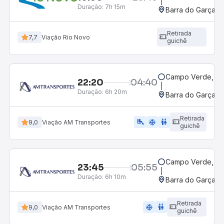
Duração:
7h 15m
Barra do Garças,
Retirada
7,7
Viação Rio Novo
guichê
Campo Verde, M
22:20
04:40
Duração:
6h 20m
Barra do Garças,
Retirada
airline_seat_legroom_extra
ac_unit
wc
9,0
Viação AM Transportes
guichê
Campo Verde, M
23:45
05:55
Duração:
6h 10m
Barra do Garças,
Retirada
ac_unit
wc
9,0
Viação AM Transportes
guichê