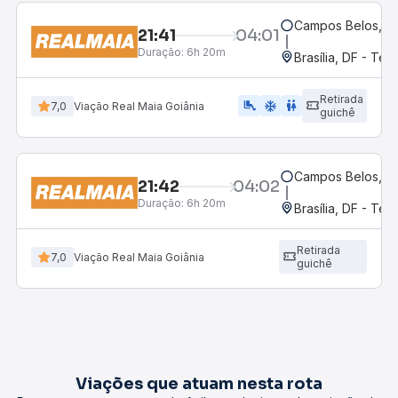
Campos Belos, G
21:41
04:01
Duração:
6h 20m
Brasília, DF - Ter
Retirada
airline_seat_legroom_extra
ac_unit
wc
7,0
Viação Real Maia Goiânia
guichê
Campos Belos, G
21:42
04:02
Duração:
6h 20m
Brasília, DF - Ter
Retirada
7,0
Viação Real Maia Goiânia
guichê
Viações que atuam nesta rota