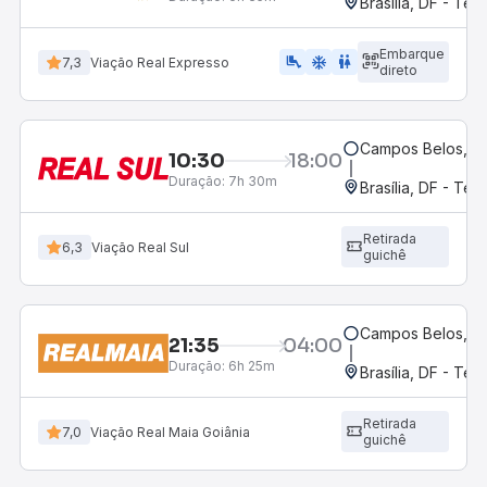
Brasília, DF - Ter
Embarque
airline_seat_legroom_extra
ac_unit
WC
7,3
Viação Real Expresso
direto
Campos Belos, G
10:30
18:00
Duração:
7h 30m
Brasília, DF - Ter
Retirada
6,3
Viação Real Sul
guichê
Campos Belos, G
21:35
04:00
Duração:
6h 25m
Brasília, DF - Ter
Retirada
7,0
Viação Real Maia Goiânia
guichê