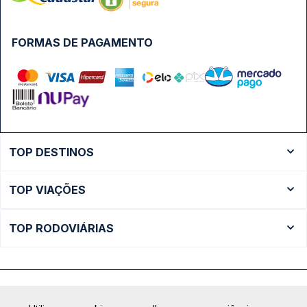
FORMAS DE PAGAMENTO
TOP DESTINOS
Ônibus Rio de Janeiro
TOP VIAÇÕES
Ônibus São Paulo
Passagens Cometa
Ônibus Brasília
TOP RODOVIÁRIAS
Passagens Gontijo
Ônibus Campinas
Rodoviária São Paulo - Tietê
Passagens 1001
Ônibus Londrina
Rodoviária Rio de Janeiro - Novo Rio
Passagens Águia Branca
+ Destinos
Rodoviária Belo Horizonte - Gov. Israel Pinheiro (Tergip)
Calçada das Margaridas, 163 - Sala 02 - Condomínio Centro
Passagens Pássaro Marron