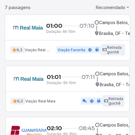
7 passagens
Recomendado
Campos Belos, G
01:00
07:10
Duração:
6h 10m
Brasília, DF - Term
Retirada
ac_unit
wc
6,3
Viação Real Maia
Viação Favorita
guichê
Campos Belos, G
01:01
07:11
Duração:
6h 10m
Brasília, DF - Ter
Retirada
airline_seat_legroom_extra
ac_unit
wc
6,3
Viação Real Maia
guichê
Campos Belos, G
02:10
08:45
Duração:
6h 35m