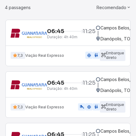
4 passagens
Recomendado
Campos Belos, G
06:45
11:25
Duração:
4h 40m
Dianópolis, TO
Embarque
ac_unit
wc
7,3
Viação Real Expresso
direto
Campos Belos, G
06:45
11:25
Duração:
4h 40m
Dianópolis, TO
Embarque
airline_seat_legroom_extra
ac_unit
wc
7,3
Viação Real Expresso
direto
Campos Belos, G
06:45
11:25