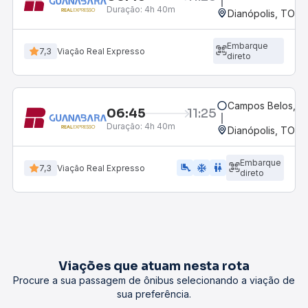
Duração:
4h 40m
Dianópolis, TO
Embarque
7,3
Viação Real Expresso
direto
Campos Belos, G
06:45
11:25
Duração:
4h 40m
Dianópolis, TO
Embarque
airline_seat_legroom_extra
ac_unit
wc
7,3
Viação Real Expresso
direto
Viações que atuam nesta rota
Procure a sua passagem de ônibus selecionando a viação de
sua preferência.