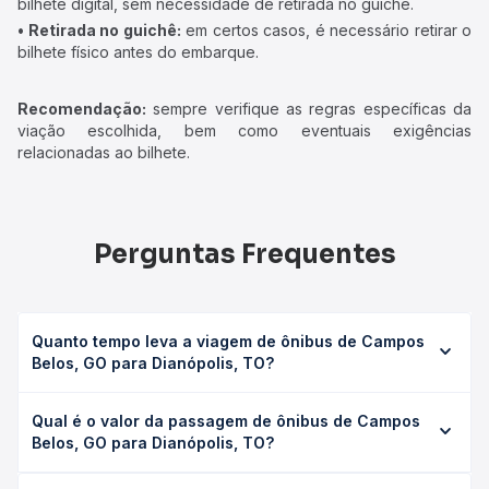
bilhete digital, sem necessidade de retirada no guichê.
• Retirada no guichê:
em certos casos, é necessário retirar o
bilhete físico antes do embarque.
Recomendação:
sempre verifique as regras específicas da
viação escolhida, bem como eventuais exigências
relacionadas ao bilhete.
Perguntas Frequentes
Quanto tempo leva a viagem de ônibus de Campos
Belos, GO para Dianópolis, TO?
A viagem de ônibus de Campos Belos, GO para
Qual é o valor da passagem de ônibus de Campos
Dianópolis, TO leva em média 4h 29min, podendo variar
Belos, GO para Dianópolis, TO?
conforme a viação, o tipo de serviço (convencional,
executivo ou leito) e as condições de tráfego. Na Quero
O preço da passagem de ônibus de Campos Belos, GO