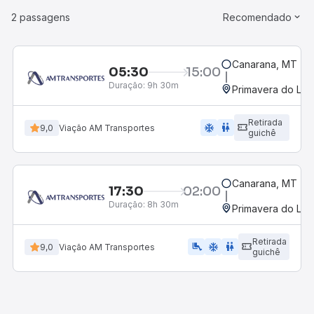
2 passagens
Recomendado
Canarana, MT - R
05:30
15:00
Duração:
9h 30m
Primavera do Les
Retirada
ac_unit
wc
9,0
Viação AM Transportes
guichê
Canarana, MT - R
17:30
02:00
Duração:
8h 30m
Primavera do Les
Retirada
airline_seat_legroom_extra
ac_unit
wc
9,0
Viação AM Transportes
guichê