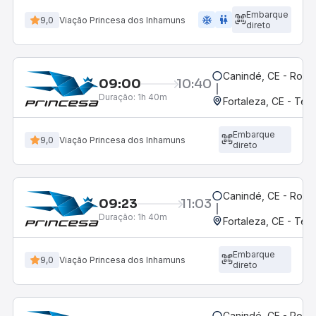
Embarque
ac_unit
wc
9,0
Viação Princesa dos Inhamuns
direto
Canindé, CE - Rodov
09:00
10:40
Duração:
1h 40m
Fortaleza, CE - Ter
Embarque
9,0
Viação Princesa dos Inhamuns
direto
Canindé, CE - Rodov
09:23
11:03
Duração:
1h 40m
Fortaleza, CE - Ter
Embarque
9,0
Viação Princesa dos Inhamuns
direto
Canindé, CE - Rodov