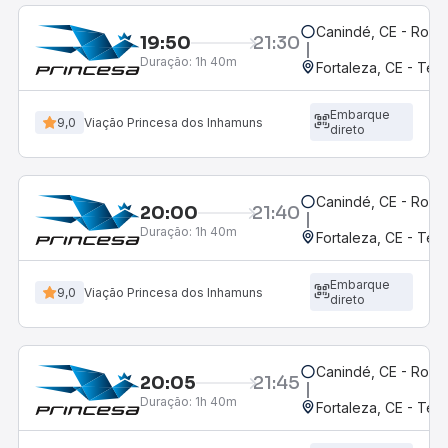
Canindé, CE - Rodov
19:50
21:30
Duração:
1h 40m
Fortaleza, CE - Ter
Embarque
9,0
Viação Princesa dos Inhamuns
direto
Canindé, CE - Rodov
20:00
21:40
Duração:
1h 40m
Fortaleza, CE - Ter
Embarque
9,0
Viação Princesa dos Inhamuns
direto
Canindé, CE - Rodov
20:05
21:45
Duração:
1h 40m
Fortaleza, CE - Ter