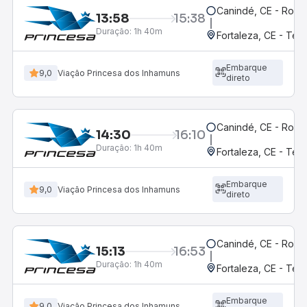
Canindé, CE - Rodov
13:58
15:38
Duração:
1h 40m
Fortaleza, CE - Ter
Embarque
9,0
Viação Princesa dos Inhamuns
direto
Canindé, CE - Rodov
14:30
16:10
Duração:
1h 40m
Fortaleza, CE - Ter
Embarque
9,0
Viação Princesa dos Inhamuns
direto
Canindé, CE - Rodov
15:13
16:53
Duração:
1h 40m
Fortaleza, CE - Ter
Embarque
9,0
Viação Princesa dos Inhamuns