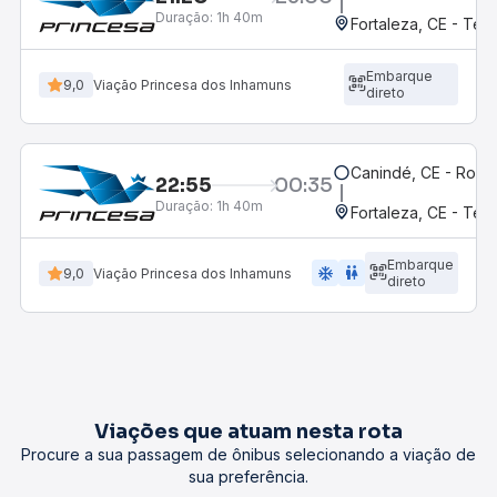
Duração:
1h 40m
Fortaleza, CE - Ter
Embarque
9,0
Viação Princesa dos Inhamuns
direto
Canindé, CE - Rodov
22:55
00:35
Duração:
1h 40m
Fortaleza, CE - Ter
Embarque
ac_unit
wc
9,0
Viação Princesa dos Inhamuns
direto
Viações que atuam nesta rota
Procure a sua passagem de ônibus selecionando a viação de
sua preferência.