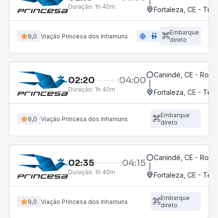
Duração:
1h 40m
Fortaleza, CE - Ter
Embarque
ac_unit
wc
9,0
Viação Princesa dos Inhamuns
direto
Canindé, CE - Rodov
02:20
04:00
Duração:
1h 40m
Fortaleza, CE - Ter
Embarque
9,0
Viação Princesa dos Inhamuns
direto
Canindé, CE - Rodov
02:35
04:15
Duração:
1h 40m
Fortaleza, CE - Ter
Embarque
9,0
Viação Princesa dos Inhamuns
direto