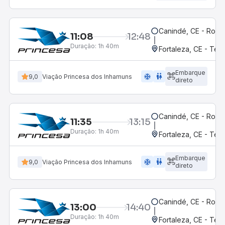
Canindé, CE - Rodov
11:08
12:48
Duração:
1h 40m
Fortaleza, CE - Ter
Embarque
ac_unit
wc
9,0
Viação Princesa dos Inhamuns
direto
Canindé, CE - Rodov
11:35
13:15
Duração:
1h 40m
Fortaleza, CE - Ter
Embarque
ac_unit
wc
9,0
Viação Princesa dos Inhamuns
direto
Canindé, CE - Rodov
13:00
14:40
Duração:
1h 40m
Fortaleza, CE - Ter