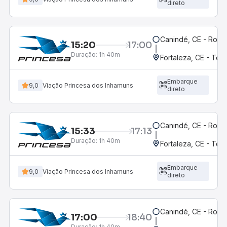
direto
Canindé, CE - Rodov
15:20
17:00
Duração:
1h 40m
Fortaleza, CE - Ter
Embarque
9,0
Viação Princesa dos Inhamuns
direto
Canindé, CE - Rodov
15:33
17:13
Duração:
1h 40m
Fortaleza, CE - Ter
Embarque
9,0
Viação Princesa dos Inhamuns
direto
Canindé, CE - Rodov
17:00
18:40
Duração:
1h 40m