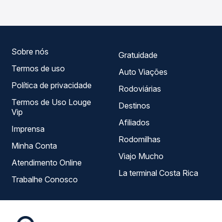
compara todas as opções — empresas, horários, tipos de
serviço e preços — em um só lugar e escolhe a que
melhor se encaixa na sua viagem.
Sobre nós
Gratuidade
Termos de uso
Auto Viações
Política de privacidade
Rodoviárias
Termos de Uso Louge
Destinos
Vip
Afiliados
Imprensa
Rodomilhas
Minha Conta
Viajo Mucho
Atendimento Online
La terminal Costa Rica
Trabalhe Conosco