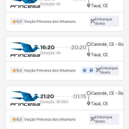
Duração:
4h
Tauá, CE
Embarque
9,0
Viação Princesa dos Inhamuns
direto
Canindé, CE - Rodov
16:20
20:20
Duração:
4h
Tauá, CE
Embarque
ac_unit
wc
9,0
Viação Princesa dos Inhamuns
direto
Canindé, CE - Rodov
21:20
01:15
Duração:
3h 55m
Tauá, CE
Embarque
9,0
Viação Princesa dos Inhamuns
direto