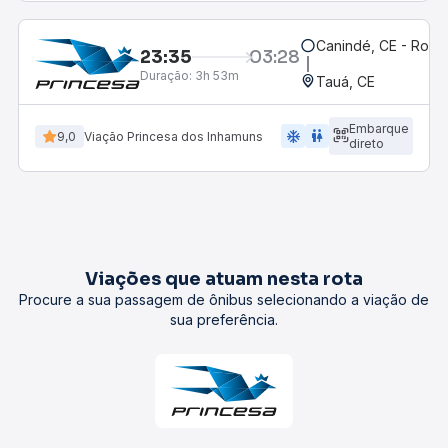
Canindé, CE - Rodov
23:35
03:28
Duração:
3h 53m
Tauá, CE
Embarque
ac_unit
wc
9,0
Viação Princesa dos Inhamuns
direto
Viações que atuam nesta rota
Procure a sua passagem de ônibus selecionando a viação de
sua preferência.