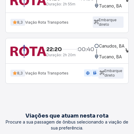
Duração:
2h 55m
Tucano, BA
Embarque
8,3
Viação Rota Transportes
direto
Canudos, BA
22:20
00:40
E
Duração:
2h 20m
Tucano, BA
Embarque
ac_unit
wc
8,3
Viação Rota Transportes
direto
Viações que atuam nesta rota
Procure a sua passagem de ônibus selecionando a viação de
sua preferência.