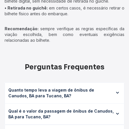
bilhete digital, sem necessidade de retirada no guichê.
• Retirada no guichê:
em certos casos, é necessário retirar o
bilhete físico antes do embarque.
Recomendação:
sempre verifique as regras específicas da
viação escolhida, bem como eventuais exigências
relacionadas ao bilhete.
Perguntas Frequentes
Quanto tempo leva a viagem de ônibus de
Canudos, BA para Tucano, BA?
A viagem de ônibus de Canudos, BA para Tucano, BA leva
Qual é o valor da passagem de ônibus de Canudos,
em média 2h 37min, podendo variar conforme a viação, o
BA para Tucano, BA?
tipo de serviço (convencional, executivo ou leito) e as
condições de tráfego. Na Quero Passagem você consulta
O preço da passagem de ônibus de Canudos, BA para