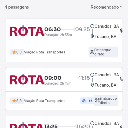
4 passagens
Recomendado
Canudos, BA
06:30
09:25
C
Duração:
2h 55m
Tucano, BA
Embarque
8,3
Viação Rota Transportes
direto
Canudos, BA
09:00
11:15
E
Duração:
2h 15m
Tucano, BA
Embarque
ac_unit
wc
8,3
Viação Rota Transportes
direto
Canudos, BA
13:25
16:20
C