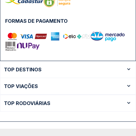
FORMAS DE PAGAMENTO
TOP DESTINOS
Ônibus Rio de Janeiro
TOP VIAÇÕES
Ônibus São Paulo
Passagens Cometa
Ônibus Brasília
TOP RODOVIÁRIAS
Passagens Gontijo
Ônibus Campinas
Rodoviária São Paulo - Tietê
Passagens 1001
Ônibus Londrina
Rodoviária Rio de Janeiro - Novo Rio
Passagens Águia Branca
+ Destinos
Rodoviária Belo Horizonte - Gov. Israel Pinheiro (Tergip)
Calçada das Margaridas, 163 - Sala 02 - Condomínio Centro