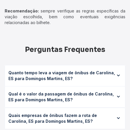
Recomendação:
sempre verifique as regras específicas da
viação escolhida, bem como eventuais exigências
relacionadas ao bilhete.
Perguntas Frequentes
Quanto tempo leva a viagem de ônibus de Carolina,
ES para Domingos Martins, ES?
A viagem de ônibus de Carolina, ES para Domingos
Qual é o valor da passagem de ônibus de Carolina,
Martins, ES leva em média 1h 58min, podendo variar
ES para Domingos Martins, ES?
conforme a viação, o tipo de serviço (convencional,
executivo ou leito) e as condições de tráfego. Na Quero
O preço da passagem de ônibus de Carolina, ES para
Passagem você consulta os horários disponíveis e vê a
Quais empresas de ônibus fazem a rota de
Domingos Martins, ES custa em média R$ 29,76 e varia
duração exata de cada opção na data desejada.
Carolina, ES para Domingos Martins, ES?
conforme a data da viagem, a empresa, o tipo de poltrona
e a antecedência da compra. Na Quero Passagem você