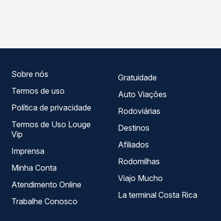
As viações Águia Branca, Alvorada operam o trecho de
compara os preços de todas as viações em tempo real e
Carolina, ES para Domingos Martins, ES, com horários
garante a melhor oferta para o seu roteiro.
variados ao longo do dia. Na Quero Passagem você
compara todas as opções — empresas, horários, tipos de
serviço e preços — em um só lugar e escolhe a que
melhor se encaixa na sua viagem.
Sobre nós
Gratuidade
Termos de uso
Auto Viações
Política de privacidade
Rodoviárias
Termos de Uso Louge
Destinos
Vip
Afiliados
Imprensa
Rodomilhas
Minha Conta
Viajo Mucho
Atendimento Online
La terminal Costa Rica
Trabalhe Conosco