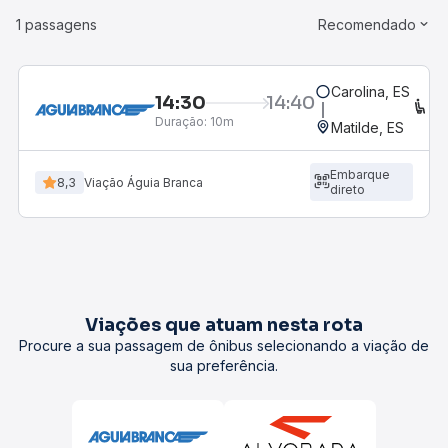
1 passagens
Recomendado
Carolina, ES
14:30
14:40
C
Duração:
10m
Matilde, ES
Embarque
8,3
Viação Águia Branca
direto
Viações que atuam nesta rota
Procure a sua passagem de ônibus selecionando a viação de
sua preferência.