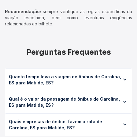
Recomendação:
sempre verifique as regras específicas da
viação escolhida, bem como eventuais exigências
relacionadas ao bilhete.
Perguntas Frequentes
Quanto tempo leva a viagem de ônibus de Carolina,
ES para Matilde, ES?
A viagem de ônibus de Carolina, ES para Matilde, ES leva
Qual é o valor da passagem de ônibus de Carolina,
em média 0 horas, podendo variar conforme a viação, o
ES para Matilde, ES?
tipo de serviço (convencional, executivo ou leito) e as
condições de tráfego. Na Quero Passagem você consulta
O preço da passagem de ônibus de Carolina, ES para
os horários disponíveis e vê a duração exata de cada
Quais empresas de ônibus fazem a rota de
Matilde, ES custa em média não identificado e varia
opção na data desejada.
Carolina, ES para Matilde, ES?
conforme a data da viagem, a empresa, o tipo de poltrona
e a antecedência da compra. Na Quero Passagem você