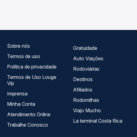
As viações Águia Branca, Alvorada operam o trecho de
compara os preços de todas as viações em tempo real e
Carolina, ES para Matilde, ES, com horários variados ao
garante a melhor oferta para o seu roteiro.
longo do dia. Na Quero Passagem você compara todas as
opções — empresas, horários, tipos de serviço e preços
— em um só lugar e escolhe a que melhor se encaixa na
sua viagem.
Sobre nós
Gratuidade
Termos de uso
Auto Viações
Política de privacidade
Rodoviárias
Termos de Uso Louge
Destinos
Vip
Afiliados
Imprensa
Rodomilhas
Minha Conta
Viajo Mucho
Atendimento Online
La terminal Costa Rica
Trabalhe Conosco