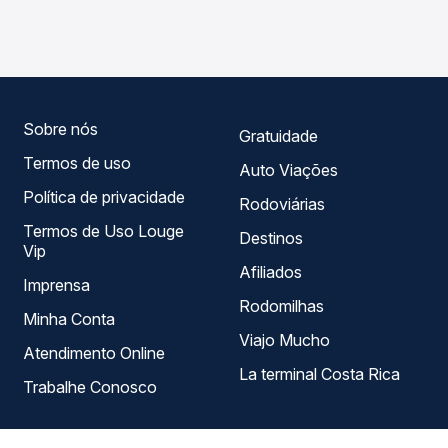
Carolina, ES para Viana, ES - Rodoviária, com horários
garante a melhor oferta para o seu roteiro.
variados ao longo do dia. Na Quero Passagem você
compara todas as opções — empresas, horários, tipos de
serviço e preços — em um só lugar e escolhe a que
melhor se encaixa na sua viagem.
Sobre nós
Gratuidade
Termos de uso
Auto Viações
Política de privacidade
Rodoviárias
Termos de Uso Louge
Destinos
Vip
Afiliados
Imprensa
Rodomilhas
Minha Conta
Viajo Mucho
Atendimento Online
La terminal Costa Rica
Trabalhe Conosco