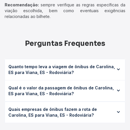
Recomendação:
sempre verifique as regras específicas da
viação escolhida, bem como eventuais exigências
relacionadas ao bilhete.
Perguntas Frequentes
Quanto tempo leva a viagem de ônibus de Carolina,
ES para Viana, ES - Rodoviária?
A viagem de ônibus de Carolina, ES para Viana, ES -
Qual é o valor da passagem de ônibus de Carolina,
Rodoviária leva em média 2h 35min, podendo variar
ES para Viana, ES - Rodoviária?
conforme a viação, o tipo de serviço (convencional,
executivo ou leito) e as condições de tráfego. Na Quero
O preço da passagem de ônibus de Carolina, ES para
Passagem você consulta os horários disponíveis e vê a
Quais empresas de ônibus fazem a rota de
Viana, ES - Rodoviária custa em média R$ 38,31 e varia
duração exata de cada opção na data desejada.
Carolina, ES para Viana, ES - Rodoviária?
conforme a data da viagem, a empresa, o tipo de poltrona
e a antecedência da compra. Na Quero Passagem você
As viações Águia Branca, Alvorada operam o trecho de
compara os preços de todas as viações em tempo real e