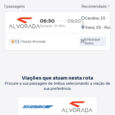
1 passagens
Recomendado
Carolina, ES
06:30
09:20
Duração:
2h 50m
Viana, ES - Rodov
Embarque
7,3
Viação Alvorada
direto
Viações que atuam nesta rota
Procure a sua passagem de ônibus selecionando a viação de
sua preferência.