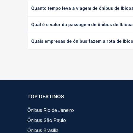
Quanto tempo leva a viagem de ônibus de Ibicoa
A viagem de ônibus de Ibicoara, BA - Cascavel par
Qual é o valor da passagem de ônibus de Ibicoa
executivo ou leito) e as condições de tráfego. Na
O preço da passagem de ônibus de Ibicoara, BA - C
Quais empresas de ônibus fazem a rota de Ibico
de poltrona e a antecedência da compra. Na Quero
As viações Emtram operam o trecho de Ibicoara, B
todas as opções — empresas, horários, tipos de se
TOP DESTINOS
Ônibus Rio de Janeiro
Ônibus São Paulo
Ônibus Brasília