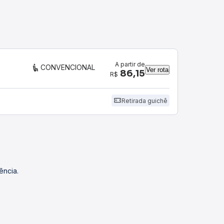
A partir de
CONVENCIONAL
Ver rota
86,15
R$
Retirada guichê
ência.