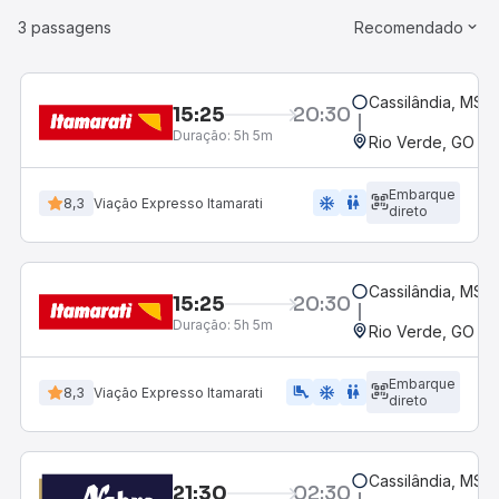
3 passagens
Recomendado
Cassilândia, MS
15:25
20:30
Duração:
5h 5m
Rio Verde, GO - 
Embarque
ac_unit
wc
8,3
Viação Expresso Itamarati
direto
Cassilândia, MS
15:25
20:30
Duração:
5h 5m
Rio Verde, GO - 
Embarque
airline_seat_legroom_extra
ac_unit
wc
8,3
Viação Expresso Itamarati
direto
Cassilândia, MS
21:30
02:30