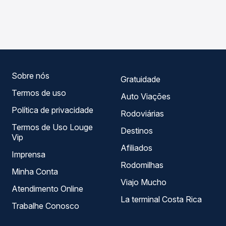
As viações Sul Minas operam o trecho de Caxambu, MG
compara os preços de todas as viações em tempo real e
para Aiuruoca, MG, com horários variados ao longo do dia.
garante a melhor oferta para o seu roteiro.
Na Quero Passagem você compara todas as opções —
empresas, horários, tipos de serviço e preços — em um
só lugar e escolhe a que melhor se encaixa na sua
viagem.
Sobre nós
Gratuidade
Termos de uso
Auto Viações
Política de privacidade
Rodoviárias
Termos de Uso Louge
Destinos
Vip
Afiliados
Imprensa
Rodomilhas
Minha Conta
Viajo Mucho
Atendimento Online
La terminal Costa Rica
Trabalhe Conosco