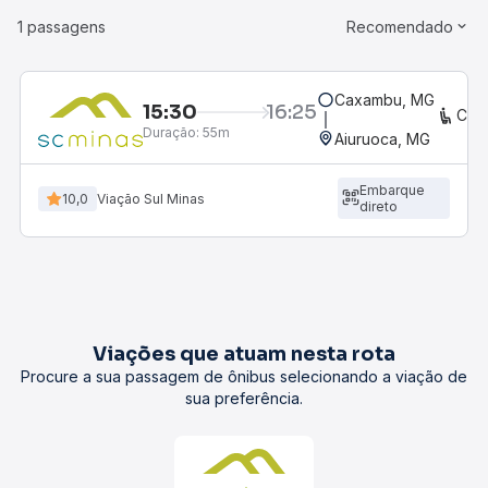
1 passagens
Recomendado
Caxambu, MG
15:30
16:25
CON
Duração:
55m
Aiuruoca, MG
Embarque
10,0
Viação Sul Minas
direto
Viações que atuam nesta rota
Procure a sua passagem de ônibus selecionando a viação de
sua preferência.