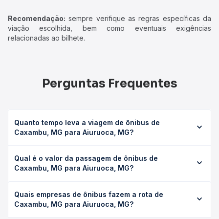
Recomendação:
sempre verifique as regras específicas da
viação escolhida, bem como eventuais exigências
relacionadas ao bilhete.
Perguntas Frequentes
Quanto tempo leva a viagem de ônibus de
Caxambu, MG para Aiuruoca, MG?
A viagem de ônibus de Caxambu, MG para Aiuruoca, MG
Qual é o valor da passagem de ônibus de
leva em média 0h 55min, podendo variar conforme a
Caxambu, MG para Aiuruoca, MG?
viação, o tipo de serviço (convencional, executivo ou
leito) e as condições de tráfego. Na Quero Passagem
O preço da passagem de ônibus de Caxambu, MG para
você consulta os horários disponíveis e vê a duração
Quais empresas de ônibus fazem a rota de
Aiuruoca, MG custa em média R$ 33,00 e varia conforme a
exata de cada opção na data desejada.
Caxambu, MG para Aiuruoca, MG?
data da viagem, a empresa, o tipo de poltrona e a
antecedência da compra. Na Quero Passagem você