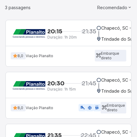
3 passagens
Recomendado
Chapecó, SC - Ro
20:15
21:35
Duração:
1h 20m
Trindade do Sul,
Embarque
8,0
Viação Planalto
direto
Chapecó, SC - Ro
20:30
21:45
Duração:
1h 15m
Trindade do Sul,
Embarque
airline_seat_legroom_extra
ac_unit
WC
8,0
Viação Planalto
direto
Chapecó, SC - Ro
21:35
22:45