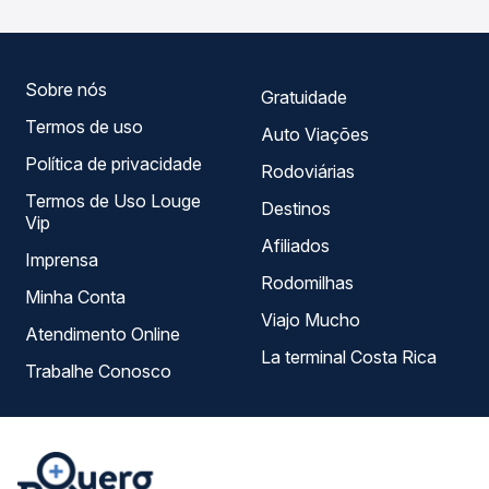
serviço e preços — em um só lugar e escolhe a que
melhor se encaixa na sua viagem.
Sobre nós
Gratuidade
Termos de uso
Auto Viações
Política de privacidade
Rodoviárias
Termos de Uso Louge
Destinos
Vip
Afiliados
Imprensa
Rodomilhas
Minha Conta
Viajo Mucho
Atendimento Online
La terminal Costa Rica
Trabalhe Conosco