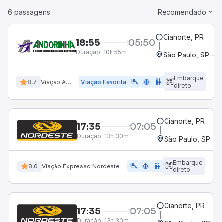
6 passagens
Recomendado
Cianorte, PR
18:55
05:50
Duração:
10h 55m
São Paulo, SP - B
Embarque
airline_seat_legroom_extra
ac_unit
wc
8,7
Viação Andorinha
Viação Favorita
direto
Cianorte, PR
17:35
07:05
Duração:
13h 30m
São Paulo, SP - 
Embarque
airline_seat_legroom_extra
ac_unit
WC
8,0
Viação Expresso Nordeste
direto
Cianorte, PR
17:35
07:05
Duração:
13h 30m