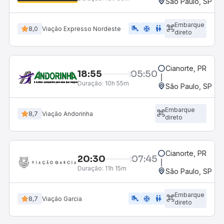
São Paulo, SP - 
Embarque
airline_seat_legroom_extra
ac_unit
WC
8,0
Viação Expresso Nordeste
direto
Cianorte, PR
18:55
05:50
Duração:
10h 55m
São Paulo, SP - 
Embarque
8,7
Viação Andorinha
direto
Cianorte, PR
20:30
07:45
Duração:
11h 15m
São Paulo, SP - 
Embarque
airline_seat_legroom_extra
ac_unit
wc
8,7
Viação Garcia
direto