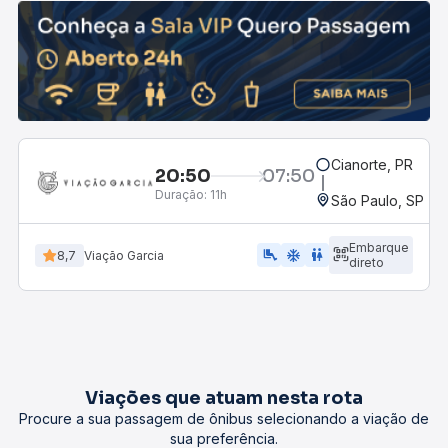
Cianorte, PR
20:50
07:50
Duração:
11h
São Paulo, SP - 
Embarque
airline_seat_legroom_extra
ac_unit
wc
8,7
Viação Garcia
direto
Viações que atuam nesta rota
Procure a sua passagem de ônibus selecionando a viação de
sua preferência.