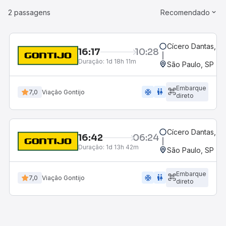
2 passagens
Recomendado
Cícero Dantas, B
16:17
10:28
Duração:
1d 18h 11m
São Paulo, SP - R
Embarque
ac_unit
wc
7,0
Viação Gontijo
direto
Cícero Dantas, B
16:42
06:24
Duração:
1d 13h 42m
São Paulo, SP - R
Embarque
ac_unit
wc
7,0
Viação Gontijo
direto