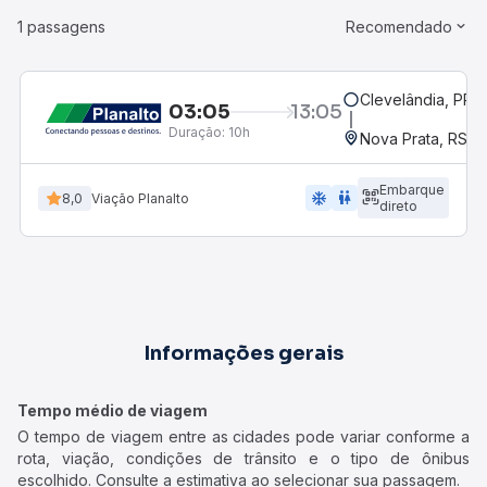
1 passagens
Recomendado
Clevelândia, PR
03:05
13:05
Duração:
10h
Nova Prata, RS
Embarque
ac_unit
wc
8,0
Viação Planalto
direto
Informações gerais
Tempo médio de viagem
O tempo de viagem entre as cidades pode variar conforme a
rota, viação, condições de trânsito e o tipo de ônibus
escolhido. Consulte a estimativa ao selecionar sua passagem.