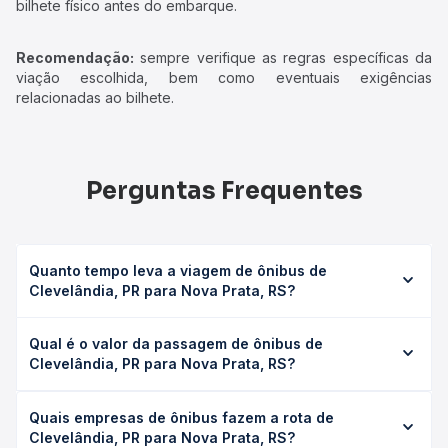
bilhete físico antes do embarque.
Recomendação:
sempre verifique as regras específicas da
viação escolhida, bem como eventuais exigências
relacionadas ao bilhete.
Perguntas Frequentes
Quanto tempo leva a viagem de ônibus de
Clevelândia, PR para Nova Prata, RS?
A viagem de ônibus de Clevelândia, PR para Nova Prata,
Qual é o valor da passagem de ônibus de
RS leva em média 9h 25min, podendo variar conforme a
Clevelândia, PR para Nova Prata, RS?
viação, o tipo de serviço (convencional, executivo ou
leito) e as condições de tráfego. Na Quero Passagem
O preço da passagem de ônibus de Clevelândia, PR para
você consulta os horários disponíveis e vê a duração
Quais empresas de ônibus fazem a rota de
Nova Prata, RS custa em média R$ 185,48 e varia
exata de cada opção na data desejada.
Clevelândia, PR para Nova Prata, RS?
conforme a data da viagem, a empresa, o tipo de poltrona