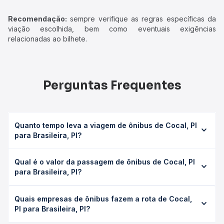
Recomendação:
sempre verifique as regras específicas da
viação escolhida, bem como eventuais exigências
relacionadas ao bilhete.
Perguntas Frequentes
Quanto tempo leva a viagem de ônibus de Cocal, PI
para Brasileira, PI?
A viagem de ônibus de Cocal, PI para Brasileira, PI leva em
Qual é o valor da passagem de ônibus de Cocal, PI
média 1h 43min, podendo variar conforme a viação, o tipo
para Brasileira, PI?
de serviço (convencional, executivo ou leito) e as
condições de tráfego. Na Quero Passagem você consulta
O preço da passagem de ônibus de Cocal, PI para
os horários disponíveis e vê a duração exata de cada
Quais empresas de ônibus fazem a rota de Cocal,
Brasileira, PI custa em média R$ 40,39 e varia conforme a
opção na data desejada.
PI para Brasileira, PI?
data da viagem, a empresa, o tipo de poltrona e a
antecedência da compra. Na Quero Passagem você