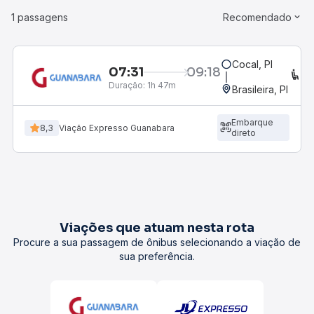
1 passagens
Recomendado
Cocal, PI
07:31
09:18
C
Duração:
1h 47m
Brasileira, PI
Embarque
8,3
Viação Expresso Guanabara
direto
Viações que atuam nesta rota
Procure a sua passagem de ônibus selecionando a viação de
sua preferência.