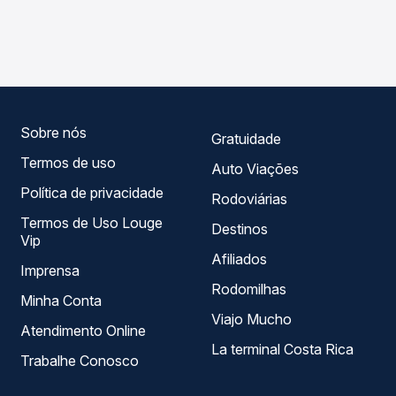
As viações Expresso Guanabara, JL Expresso operam o
compara os preços de todas as viações em tempo real e
trecho de Cocal, PI para Brasileira, PI, com horários
garante a melhor oferta para o seu roteiro.
variados ao longo do dia. Na Quero Passagem você
compara todas as opções — empresas, horários, tipos de
serviço e preços — em um só lugar e escolhe a que
melhor se encaixa na sua viagem.
Sobre nós
Gratuidade
Termos de uso
Auto Viações
Política de privacidade
Rodoviárias
Termos de Uso Louge
Destinos
Vip
Afiliados
Imprensa
Rodomilhas
Minha Conta
Viajo Mucho
Atendimento Online
La terminal Costa Rica
Trabalhe Conosco