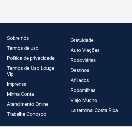
trecho de Cocal, PI para Campo Maior, PI, com horários
garante a melhor oferta para o seu roteiro.
variados ao longo do dia. Na Quero Passagem você
compara todas as opções — empresas, horários, tipos de
serviço e preços — em um só lugar e escolhe a que
melhor se encaixa na sua viagem.
Sobre nós
Gratuidade
Termos de uso
Auto Viações
Política de privacidade
Rodoviárias
Termos de Uso Louge
Destinos
Vip
Afiliados
Imprensa
Rodomilhas
Minha Conta
Viajo Mucho
Atendimento Online
La terminal Costa Rica
Trabalhe Conosco