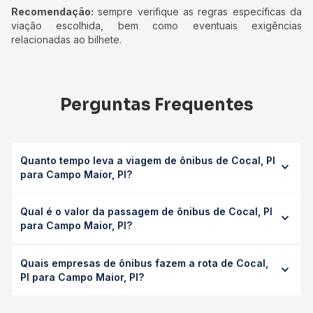
Recomendação:
sempre verifique as regras específicas da
viação escolhida, bem como eventuais exigências
relacionadas ao bilhete.
Perguntas Frequentes
Quanto tempo leva a viagem de ônibus de Cocal, PI
para Campo Maior, PI?
A viagem de ônibus de Cocal, PI para Campo Maior, PI
Qual é o valor da passagem de ônibus de Cocal, PI
leva em média 3h 36min, podendo variar conforme a
para Campo Maior, PI?
viação, o tipo de serviço (convencional, executivo ou
leito) e as condições de tráfego. Na Quero Passagem
O preço da passagem de ônibus de Cocal, PI para Campo
você consulta os horários disponíveis e vê a duração
Quais empresas de ônibus fazem a rota de Cocal,
Maior, PI custa em média R$ 72,20 e varia conforme a data
exata de cada opção na data desejada.
PI para Campo Maior, PI?
da viagem, a empresa, o tipo de poltrona e a
antecedência da compra. Na Quero Passagem você
As viações Expresso Guanabara, JL Expresso operam o
compara os preços de todas as viações em tempo real e