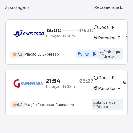
2 passagens
Recomendado
Cocal, PI
18:00
19:30
Duração:
1h 30m
Parnaiba, PI - R
Embarque
airline_seat_legroom_extra
ac_unit
WC
7,3
Viação JL Expresso
direto
Cocal, PI
21:54
23:27
CO
Duração:
1h 33m
Parnaíba, PI
Embarque
8,3
Viação Expresso Guanabara
direto