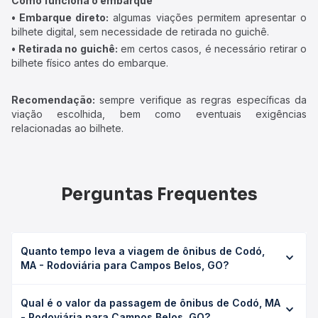
Como funciona o embarque
• Embarque direto:
algumas viações permitem apresentar o
bilhete digital, sem necessidade de retirada no guichê.
• Retirada no guichê:
em certos casos, é necessário retirar o
bilhete físico antes do embarque.
Recomendação:
sempre verifique as regras específicas da
viação escolhida, bem como eventuais exigências
relacionadas ao bilhete.
Perguntas Frequentes
Quanto tempo leva a viagem de ônibus de Codó,
MA - Rodoviária para Campos Belos, GO?
A viagem de ônibus de Codó, MA - Rodoviária para
Qual é o valor da passagem de ônibus de Codó, MA
Campos Belos, GO leva em média 26h 46min, podendo
- Rodoviária para Campos Belos, GO?