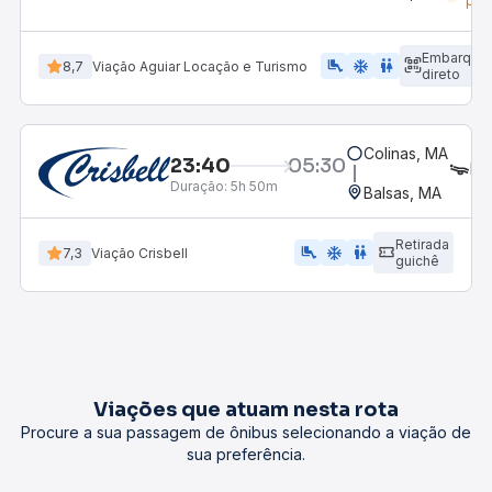
pol
Embarque
airline_seat_legroom_extra
ac_unit
wc
8,7
Viação Aguiar Locação e Turismo
direto
Colinas, MA
23:40
05:30
LE
Duração:
5h 50m
Balsas, MA
Retirada
airline_seat_legroom_extra
ac_unit
wc
7,3
Viação Crisbell
guichê
Viações que atuam nesta rota
Procure a sua passagem de ônibus selecionando a viação de
sua preferência.