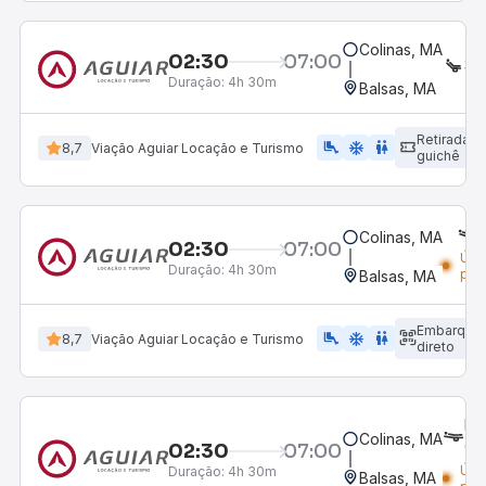
Colinas, MA
02:30
07:00
SE
Duração:
4h 30m
Balsas, MA
Retirada
airline_seat_legroom_extra
ac_unit
WC
8,7
Viação Aguiar Locação e Turismo
guichê
Colinas, MA
02:30
07:00
Últ
Duração:
4h 30m
pol
Balsas, MA
Embarque
airline_seat_legroom_extra
ac_unit
wc
8,7
Viação Aguiar Locação e Turismo
direto
LE
Colinas, MA
CA
02:30
07:00
Últ
Duração:
4h 30m
Balsas, MA