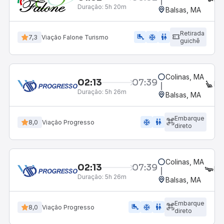
Duração:
5h 20m
Balsas, MA
Retirada
airline_seat_legroom_extra
ac_unit
wc
7,3
Viação Falone Turismo
guichê
Colinas, MA
02:13
07:39
EX
Duração:
5h 26m
Balsas, MA
Embarque
ac_unit
wc
8,0
Viação Progresso
direto
Colinas, MA
02:13
07:39
LE
Duração:
5h 26m
Balsas, MA
Embarque
airline_seat_legroom_extra
ac_unit
wc
8,0
Viação Progresso
direto