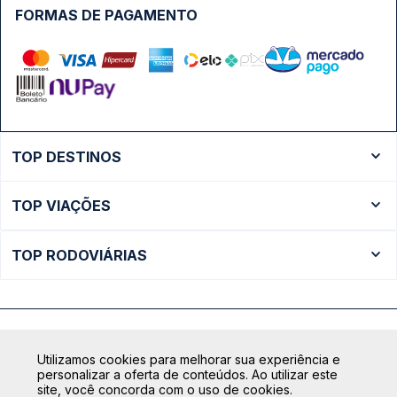
FORMAS DE PAGAMENTO
TOP DESTINOS
Ônibus Rio de Janeiro
TOP VIAÇÕES
Ônibus São Paulo
Passagens Cometa
Ônibus Brasília
TOP RODOVIÁRIAS
Passagens Gontijo
Ônibus Campinas
Rodoviária São Paulo - Tietê
Passagens 1001
Ônibus Londrina
Rodoviária Rio de Janeiro - Novo Rio
Passagens Águia Branca
+ Destinos
Rodoviária Belo Horizonte - Gov. Israel Pinheiro (Tergip)
Calçada das Margaridas, 163 - Sala 02 - Condomínio Centro
Passagens Pássaro Marron
Utilizamos cookies para melhorar sua experiência e
Comercial Alphaville, Barueri - SP | CEP: 06453-038
Rodoviária Curitiba
personalizar a oferta de conteúdos. Ao utilizar este
+ Viações
CNPJ: 18.087.991/0001-57 | saconibus@queropassagem.com.br
site, você concorda com o uso de cookies.