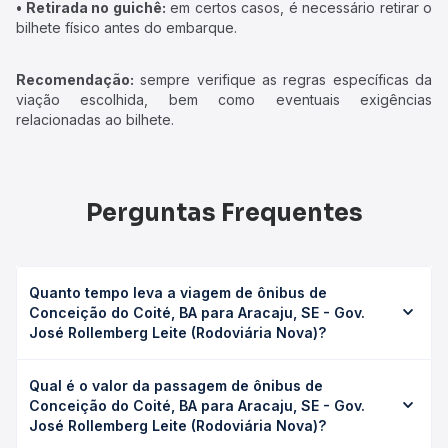
• Retirada no guichê:
em certos casos, é necessário retirar o
bilhete físico antes do embarque.
Recomendação:
sempre verifique as regras específicas da
viação escolhida, bem como eventuais exigências
relacionadas ao bilhete.
Perguntas Frequentes
Quanto tempo leva a viagem de ônibus de
Conceição do Coité, BA para Aracaju, SE - Gov.
José Rollemberg Leite (Rodoviária Nova)?
A viagem de ônibus de Conceição do Coité, BA para
Qual é o valor da passagem de ônibus de
Aracaju, SE - Gov. José Rollemberg Leite (Rodoviária
Conceição do Coité, BA para Aracaju, SE - Gov.
Nova) leva em média 6h 25min, podendo variar conforme
José Rollemberg Leite (Rodoviária Nova)?
a viação, o tipo de serviço (convencional, executivo ou