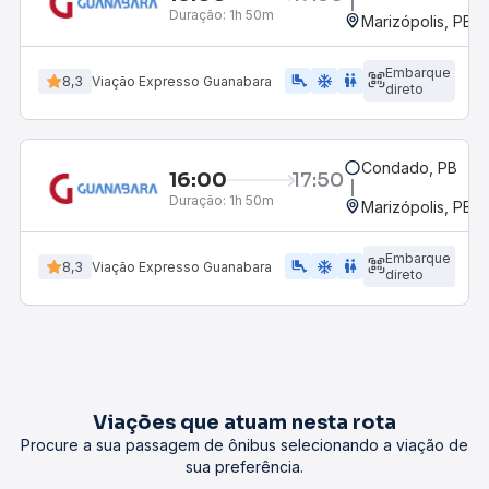
Duração:
1h 50m
Marizópolis, PB
Embarque
airline_seat_legroom_extra
ac_unit
wc
8,3
Viação Expresso Guanabara
direto
Condado, PB
16:00
17:50
Duração:
1h 50m
Marizópolis, PB
Embarque
airline_seat_legroom_extra
ac_unit
wc
8,3
Viação Expresso Guanabara
direto
Viações que atuam nesta rota
Procure a sua passagem de ônibus selecionando a viação de
sua preferência.