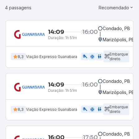
4 passagens
Recomendado
Condado, PB
14:09
16:00
Duração:
1h 51m
Marizópolis, PB
Embarque
airline_seat_legroom_extra
ac_unit
WC
8,3
Viação Expresso Guanabara
direto
Condado, PB
14:09
16:00
Duração:
1h 51m
Marizópolis, PB
Embarque
airline_seat_legroom_extra
ac_unit
WC
8,3
Viação Expresso Guanabara
direto
Condado, PB
16:00
17:50