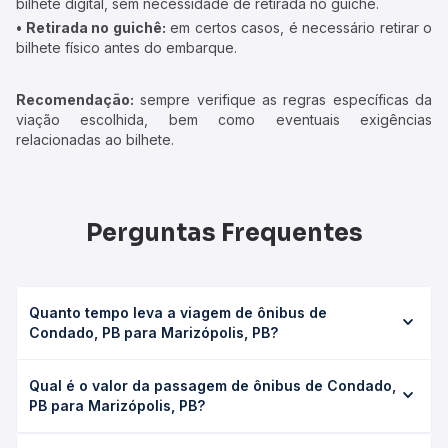
bilhete digital, sem necessidade de retirada no guichê.
• Retirada no guichê:
em certos casos, é necessário retirar o
bilhete físico antes do embarque.
Recomendação:
sempre verifique as regras específicas da
viação escolhida, bem como eventuais exigências
relacionadas ao bilhete.
Perguntas Frequentes
Quanto tempo leva a viagem de ônibus de
Condado, PB para Marizópolis, PB?
A viagem de ônibus de Condado, PB para Marizópolis, PB
Qual é o valor da passagem de ônibus de Condado,
leva em média 1h 48min, podendo variar conforme a
PB para Marizópolis, PB?
viação, o tipo de serviço (convencional, executivo ou
leito) e as condições de tráfego. Na Quero Passagem
O preço da passagem de ônibus de Condado, PB para