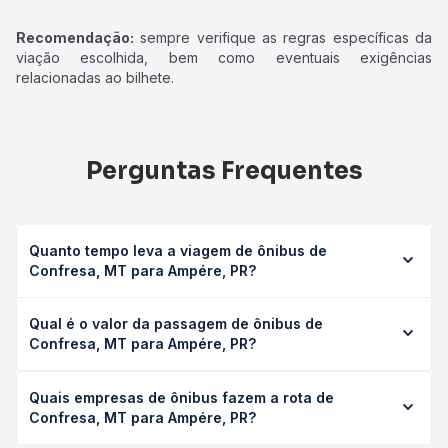
Recomendação:
sempre verifique as regras específicas da
viação escolhida, bem como eventuais exigências
relacionadas ao bilhete.
Perguntas Frequentes
Quanto tempo leva a viagem de ônibus de
Confresa, MT para Ampére, PR?
A viagem de ônibus de Confresa, MT para Ampére, PR
Qual é o valor da passagem de ônibus de
leva em média 47h 30min, podendo variar conforme a
Confresa, MT para Ampére, PR?
viação, o tipo de serviço (convencional, executivo ou
leito) e as condições de tráfego. Na Quero Passagem
O preço da passagem de ônibus de Confresa, MT para
você consulta os horários disponíveis e vê a duração
Quais empresas de ônibus fazem a rota de
Ampére, PR custa em média R$ 910,99 e varia conforme a
exata de cada opção na data desejada.
Confresa, MT para Ampére, PR?
data da viagem, a empresa, o tipo de poltrona e a
antecedência da compra. Na Quero Passagem você