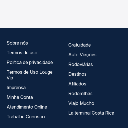
As viações Ouro e Prata operam o trecho de Confresa,
compara os preços de todas as viações em tempo real e
MT para Ampére, PR, com horários variados ao longo do
garante a melhor oferta para o seu roteiro.
dia. Na Quero Passagem você compara todas as opções
— empresas, horários, tipos de serviço e preços — em um
só lugar e escolhe a que melhor se encaixa na sua
viagem.
Sobre nós
Gratuidade
Termos de uso
Auto Viações
Política de privacidade
Rodoviárias
Termos de Uso Louge
Destinos
Vip
Afiliados
Imprensa
Rodomilhas
Minha Conta
Viajo Mucho
Atendimento Online
La terminal Costa Rica
Trabalhe Conosco