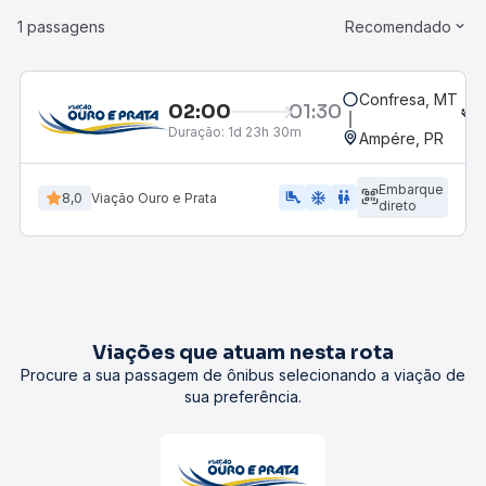
1 passagens
Recomendado
Confresa, MT
02:00
01:30
Duração:
1d 23h 30m
Ampére, PR
Embarque
airline_seat_legroom_extra
ac_unit
WC
8,0
Viação Ouro e Prata
direto
Viações que atuam nesta rota
Procure a sua passagem de ônibus selecionando a viação de
sua preferência.