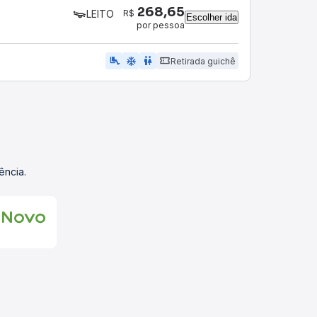
268,65
R$
LEITO
Escolher ida
por pessoa
airline_seat_legroom_extra
ac_unit
wc
Retirada guichê
ência.