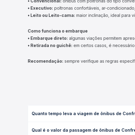
• Convencional:
ônibus com poltronas do tipo conve
• Executivo:
poltronas confortáveis, ar-condicionado,
• Leito ou Leito-cama:
maior inclinação, ideal para 
Como funciona o embarque
• Embarque direto:
algumas viações permitem apresen
• Retirada no guichê:
em certos casos, é necessário r
Recomendação:
sempre verifique as regras específ
Quanto tempo leva a viagem de ônibus de Confr
A viagem de ônibus de Confresa, MT para Paraíso d
Qual é o valor da passagem de ônibus de Confr
executivo ou leito) e as condições de tráfego. Na