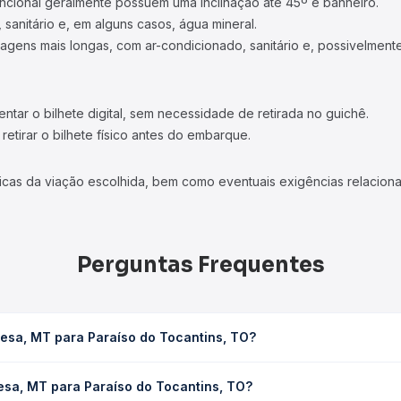
ncional geralmente possuem uma inclinação até 45º e banheiro.
 sanitário e, em alguns casos, água mineral.
viagens mais longas, com ar-condicionado, sanitário e, possivelmente
tar o bilhete digital, sem necessidade de retirada no guichê.
etirar o bilhete físico antes do embarque.
icas da viação escolhida, bem como eventuais exigências relaciona
Perguntas Frequentes
esa, MT para Paraíso do Tocantins, TO?
o Tocantins, TO leva em média 10h 10min, podendo variar conforme 
esa, MT para Paraíso do Tocantins, TO?
 Quero Passagem você consulta os horários disponíveis e vê a dur