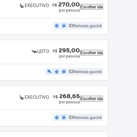
270,00
R$
EXECUTIVO
Escolher ida
por pessoa
ac_unit
wc
Retirada guichê
295,00
R$
LEITO
Escolher ida
por pessoa
airline_seat_legroom_extra
ac_unit
wc
Retirada guichê
268,65
R$
EXECUTIVO
Escolher ida
por pessoa
ac_unit
wc
Retirada guichê