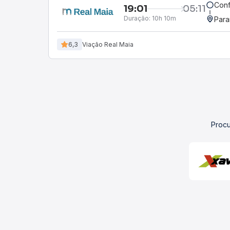
Conf
19:01
05:11
Duração:
10h 10m
Para
6,3
Viação Real Maia
Procu