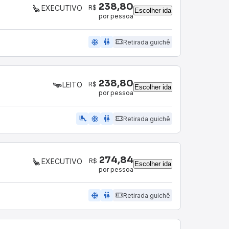
238,80
R$
EXECUTIVO
Escolher ida
por pessoa
ac_unit
wc
Retirada guichê
238,80
R$
LEITO
Escolher ida
por pessoa
airline_seat_legroom_extra
ac_unit
wc
Retirada guichê
274,84
R$
EXECUTIVO
Escolher ida
por pessoa
ac_unit
wc
Retirada guichê