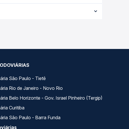
forme a data da viagem, a empresa, o tipo de
e garante a melhor oferta para o seu roteiro.
ntins, TO, com horários variados ao longo do dia.
r e escolhe a que melhor se encaixa na sua
ODOVIÁRIAS
ária São Paulo - Tietê
ária Rio de Janeiro - Novo Rio
ria Belo Horizonte - Gov. Israel Pinheiro (Tergip)
ria Curitiba
ária São Paulo - Barra Funda
viárias