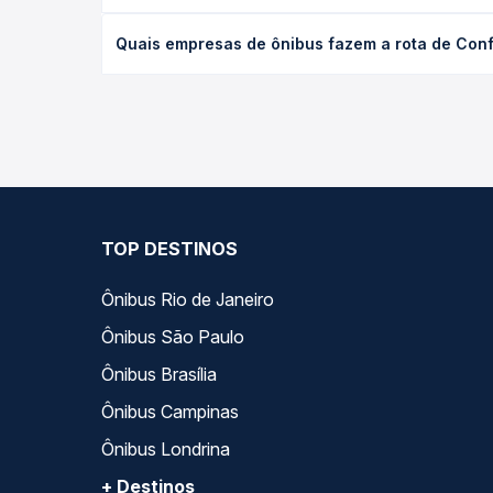
O preço da passagem de ônibus de Confresa, MT pa
Quais empresas de ônibus fazem a rota de Conf
poltrona e a antecedência da compra. Na Quero Pa
As viações Xavante, Real Maia, Tocantins Transpor
Na Quero Passagem você compara todas as opções —
viagem.
TOP DESTINOS
Ônibus Rio de Janeiro
Ônibus São Paulo
Ônibus Brasília
Ônibus Campinas
Ônibus Londrina
+ Destinos