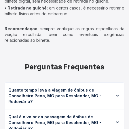
bilhete digital, sem necessidade de retirada no guichê.
• Retirada no guichê:
em certos casos, é necessário retirar o
bilhete físico antes do embarque.
Recomendação:
sempre verifique as regras específicas da
viação escolhida, bem como eventuais exigências
relacionadas ao bilhete.
Perguntas Frequentes
Quanto tempo leva a viagem de ônibus de
Conselheiro Pena, MG para Resplendor, MG -
Rodoviária?
A viagem de ônibus de Conselheiro Pena, MG para
Qual é o valor da passagem de ônibus de
Resplendor, MG - Rodoviária leva em média 0h 54min,
Conselheiro Pena, MG para Resplendor, MG -
podendo variar conforme a viação, o tipo de serviço
Rodoviária?