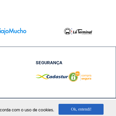
SEGURANÇA
NPJ: 18.087.991/0001-57 | saconibus@queropassagem.com.br
Ok, entendi!
oncorda com o uso de cookies.