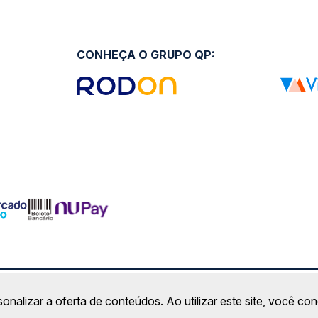
CONHEÇA O GRUPO QP:
ro Comercial Alphaville, Barueri - SP | CEP: 06453-038 | C
sonalizar a oferta de conteúdos. Ao utilizar este site, você c
Copyright 2026 © QueroPassagem.com.br