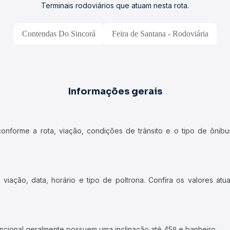
Terminais rodoviários que atuam nesta rota.
Contendas Do Sincorá
Feira de Santana - Rodoviária
Informações gerais
forme a rota, viação, condições de trânsito e o tipo de ônibus
iação, data, horário e tipo de poltrona. Confira os valores at
ncional geralmente possuem uma inclinação até 45º e banheiro.