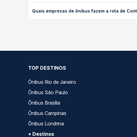
desejada.
O preço da passagem de ônibus de Contendas do Sin
Quais empresas de ônibus fazem a rota de Cont
empresa, o tipo de poltrona e a antecedência da 
para o seu roteiro.
As viações Emtram operam o trecho de Contendas do
você compara todas as opções — empresas, horário
TOP DESTINOS
Ônibus Rio de Janeiro
Ônibus São Paulo
Ônibus Brasília
Ônibus Campinas
Ônibus Londrina
+ Destinos