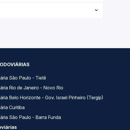
$ 118,96 e varia conforme a data da viagem, a
ações em tempo real e garante a melhor oferta
s variados ao longo do dia. Na Quero Passagem
lhor se encaixa na sua viagem.
ODOVIÁRIAS
ária São Paulo - Tietê
ária Rio de Janeiro - Novo Rio
ria Belo Horizonte - Gov. Israel Pinheiro (Tergip)
ria Curitiba
ária São Paulo - Barra Funda
viárias