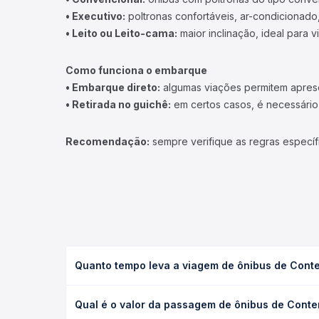
• Executivo:
poltronas confortáveis, ar-condicionado,
• Leito ou Leito-cama:
maior inclinação, ideal para 
Como funciona o embarque
• Embarque direto:
algumas viações permitem apresen
• Retirada no guichê:
em certos casos, é necessário r
Recomendação:
sempre verifique as regras específ
Quanto tempo leva a viagem de ônibus de Conte
A viagem de ônibus de Contendas do Sincorá, BA pa
Qual é o valor da passagem de ônibus de Conten
(convencional, executivo ou leito) e as condições