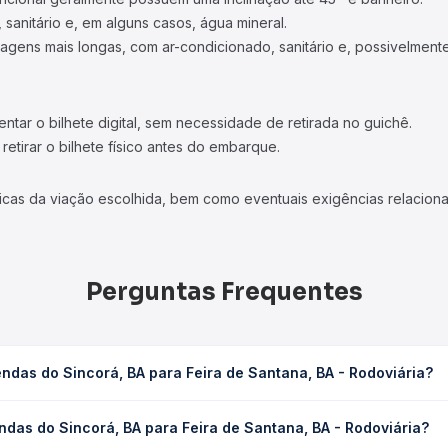
 sanitário e, em alguns casos, água mineral.
viagens mais longas, com ar-condicionado, sanitário e, possivelmente
tar o bilhete digital, sem necessidade de retirada no guichê.
etirar o bilhete físico antes do embarque.
icas da viação escolhida, bem como eventuais exigências relaciona
Perguntas Frequentes
ndas do Sincorá, BA para Feira de Santana, BA - Rodoviária?
ra Feira de Santana, BA - Rodoviária leva em média 6h 10min, pode
das do Sincorá, BA para Feira de Santana, BA - Rodoviária?
 de tráfego. Na Quero Passagem você consulta os horários disponív