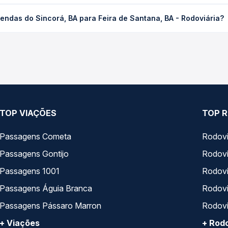
corá, BA para Feira de Santana, BA - Rodoviária custa em média R
endas do Sincorá, BA para Feira de Santana, BA - Rodoviária?
compra. Na Quero Passagem você compara os preços de todas as vi
 Sincorá, BA para Feira de Santana, BA - Rodoviária, com horário
s, tipos de serviço e preços — em um só lugar e escolhe a que me
TOP VIAÇÕES
TOP R
Passagens Cometa
Rodovi
Passagens Gontijo
Rodovi
Passagens 1001
Rodoviá
Passagens Águia Branca
Rodoviá
Passagens Pássaro Marron
Rodovi
+ Viações
+ Rodo