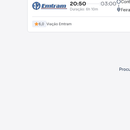
Cont
20:50
03:00
Duração:
6h 10m
Feir
6,0
Viação Emtram
Procu