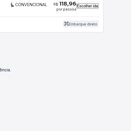
118,96
R$
CONVENCIONAL
Escolher ida
por pessoa
Embarque direto
ência.