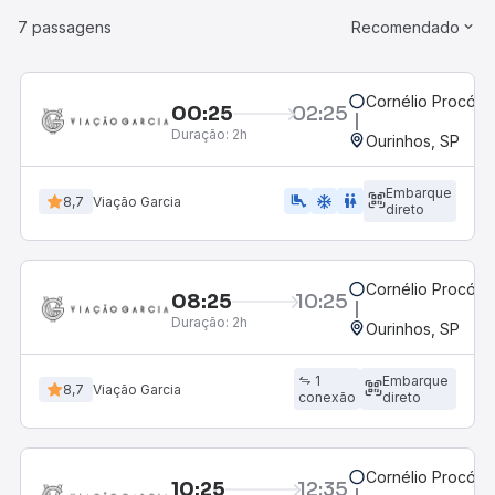
7 passagens
Recomendado
Cornélio Procópi
00:25
02:25
Duração:
2h
Ourinhos, SP
Embarque
airline_seat_legroom_extra
ac_unit
WC
8,7
Viação Garcia
direto
Cornélio Procópi
08:25
10:25
Duração:
2h
Ourinhos, SP
1
Embarque
8,7
Viação Garcia
conexão
direto
Cornélio Procópi
10:25
12:35