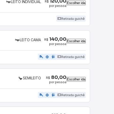
120,00
R$
LEITO INDIVIDUAL
Escolher ida
por pessoa
Retirada guichê
140,00
R$
LEITO CAMA
Escolher ida
por pessoa
airline_seat_legroom_extra
ac_unit
wc
Retirada guichê
80,00
R$
SEMILEITO
Escolher ida
por pessoa
airline_seat_legroom_extra
ac_unit
WC
Retirada guichê