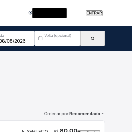
Central de Ajuda
ENTRAR
Ida
Volta (opcional)
Ordenar por:
Recomendado
80,00
R$
SEMILEITO