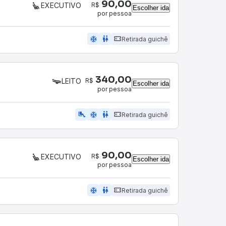
90,00
R$
EXECUTIVO
Escolher ida
por pessoa
ac_unit
wc
Retirada guichê
340,00
R$
LEITO
Escolher ida
por pessoa
airline_seat_legroom_extra
ac_unit
wc
Retirada guichê
90,00
R$
EXECUTIVO
Escolher ida
por pessoa
ac_unit
wc
Retirada guichê