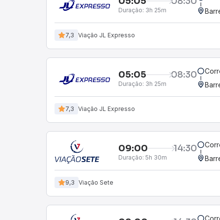
05:05
08:30
Duração:
3h 25m
Barr
7,3
Viação JL Expresso
Corr
05:05
08:30
Duração:
3h 25m
Barr
7,3
Viação JL Expresso
Corr
09:00
14:30
Duração:
5h 30m
Barr
9,3
Viação Sete
Corr