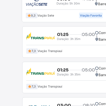
Duração:
5h 30m
Barre
9,3
Viação Sete
Viação Favorita
Corr
01:25
05:00
Duração:
3h 35m
Barr
7,3
Viação Transpiauí
Corr
01:25
05:00
Duração:
3h 35m
Barr
7,3
Viação Transpiauí
Corr
03:00
08:10