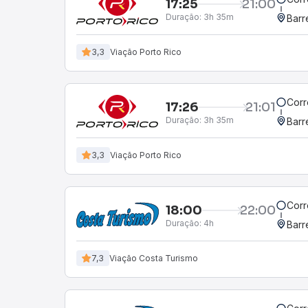
17:25
21:00
Duração:
3h 35m
Barr
3,3
Viação Porto Rico
Corr
17:26
21:01
Duração:
3h 35m
Barr
3,3
Viação Porto Rico
Corr
18:00
22:00
Duração:
4h
Barr
7,3
Viação Costa Turismo