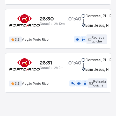
Corrente, PI - Ro
23:30
01:40
Duração:
2h 10m
Bom Jesus, PI
Retirada
ac_unit
wc
3,3
Viação Porto Rico
guichê
Corrente, PI - Ro
23:31
01:40
Duração:
2h 9m
Bom Jesus, PI
Retirada
airline_seat_legroom_extra
ac_unit
wc
3,3
Viação Porto Rico
guichê