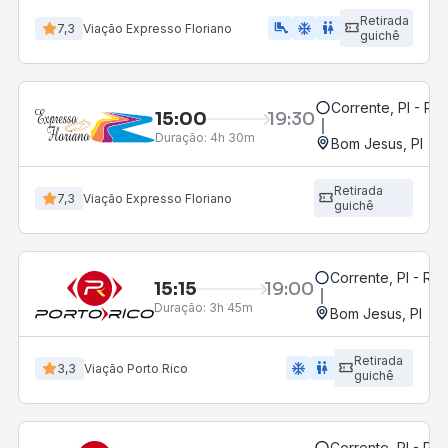
Retirada
airline_seat_legroom_extra
ac_unit
wc
7,3
Viação Expresso Floriano
guichê
Corrente, PI - Ro
15:00
19:30
Duração:
4h 30m
Bom Jesus, PI
Retirada
7,3
Viação Expresso Floriano
guichê
Corrente, PI - Ro
15:15
19:00
Duração:
3h 45m
Bom Jesus, PI
Retirada
ac_unit
wc
3,3
Viação Porto Rico
guichê
Corrente, PI - Ro