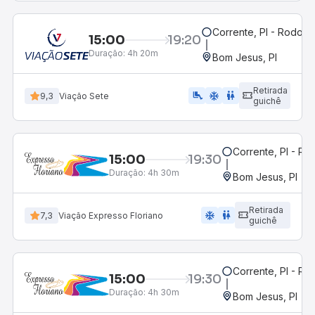
Corrente, PI - Rodoviá
15:00
19:20
Duração:
4h 20m
Bom Jesus, PI
Retirada
airline_seat_legroom_extra
ac_unit
wc
9,3
Viação Sete
guichê
Corrente, PI - Ro
15:00
19:30
Duração:
4h 30m
Bom Jesus, PI
Retirada
ac_unit
wc
7,3
Viação Expresso Floriano
guichê
Corrente, PI - Ro
15:00
19:30
Duração:
4h 30m
Bom Jesus, PI