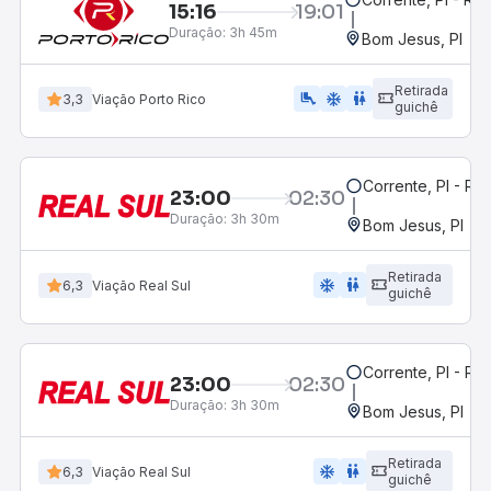
15:16
19:01
Duração:
3h 45m
Bom Jesus, PI
Retirada
airline_seat_legroom_extra
ac_unit
wc
3,3
Viação Porto Rico
guichê
Corrente, PI - Ro
23:00
02:30
Duração:
3h 30m
Bom Jesus, PI
Retirada
ac_unit
wc
6,3
Viação Real Sul
guichê
Corrente, PI - Ro
23:00
02:30
Duração:
3h 30m
Bom Jesus, PI
Retirada
ac_unit
wc
6,3
Viação Real Sul
guichê