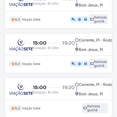
Duração:
4h 20m
Bom Jesus, PI
Retirada
airline_seat_legroom_extra
ac_unit
WC
9,3
Viação Sete
guichê
Corrente, PI - Rodoviá
15:00
19:20
Duração:
4h 20m
Bom Jesus, PI
Retirada
airline_seat_legroom_extra
ac_unit
wc
9,3
Viação Sete
guichê
Corrente, PI - Rodoviá
15:00
19:20
Duração:
4h 20m
Bom Jesus, PI
Retirada
9,3
Viação Sete
guichê