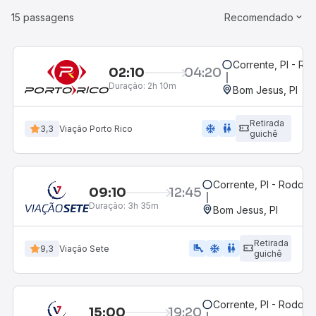
15 passagens
Recomendado
Corrente, PI - Ro
02:10
04:20
Duração:
2h 10m
Bom Jesus, PI
Retirada
ac_unit
wc
3,3
Viação Porto Rico
guichê
Corrente, PI - Rodoviá
09:10
12:45
Duração:
3h 35m
Bom Jesus, PI
Retirada
airline_seat_legroom_extra
ac_unit
WC
9,3
Viação Sete
guichê
Corrente, PI - Rodoviá
15:00
19:20