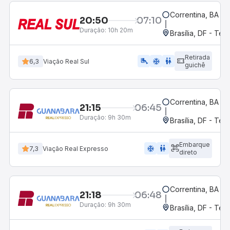
Correntina, BA - 
20:50
07:10
Duração:
10h 20m
Brasília, DF - Ter
Retirada
airline_seat_legroom_extra
ac_unit
wc
6,3
Viação Real Sul
guichê
Correntina, BA - 
21:15
06:45
Duração:
9h 30m
Brasília, DF - Ter
Embarque
ac_unit
wc
7,3
Viação Real Expresso
direto
Correntina, BA - 
21:18
06:48
Duração:
9h 30m
Brasília, DF - Ter