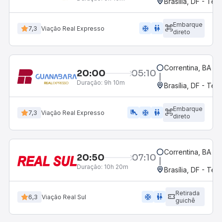
Brasília, DF - Ter
Embarque
ac_unit
wc
7,3
Viação Real Expresso
direto
Correntina, BA - 
20:00
05:10
Duração:
9h 10m
Brasília, DF - Ter
Embarque
airline_seat_legroom_extra
ac_unit
wc
7,3
Viação Real Expresso
direto
Correntina, BA - 
20:50
07:10
Duração:
10h 20m
Brasília, DF - Ter
Retirada
ac_unit
wc
6,3
Viação Real Sul
guichê