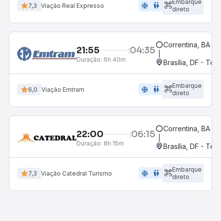
Embarque
ac_unit
wc
7,3
Viação Real Expresso
direto
Correntina, BA - 
21:55
04:35
Duração:
6h 40m
Brasília, DF - Ter
Embarque
ac_unit
wc
6,0
Viação Emtram
direto
Correntina, BA - 
22:00
06:15
Duração:
8h 15m
Brasília, DF - Ter
Embarque
ac_unit
wc
7,3
Viação Catedral Turismo
direto