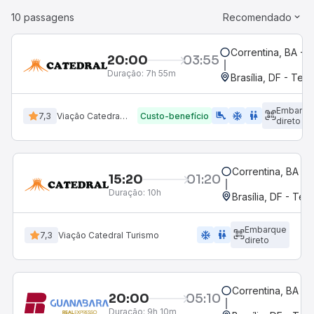
10 passagens
Recomendado
Correntina, BA - 
20:00
03:55
Duração:
7h 55m
Brasília, DF - Term
Embarqu
airline_seat_legroom_extra
ac_unit
wc
7,3
Viação Catedral Turismo
Custo-benefício
direto
Correntina, BA - 
15:20
01:20
Duração:
10h
Brasília, DF - Ter
Embarque
ac_unit
wc
7,3
Viação Catedral Turismo
direto
Correntina, BA - 
20:00
05:10
Duração:
9h 10m