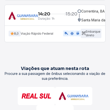
Correntina, BA - 
14:20
15:20
Duração:
1h
Santa Maria da Vi
Embarque
airline_seat_legroom_extra
ac_unit
wc
8,0
Viação Rápido Federal
direto
Viações que atuam nesta rota
Procure a sua passagem de ônibus selecionando a viação de
sua preferência.