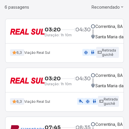
6 passagens
Recomendado
Correntina, BA - 
03:20
04:30
Duração:
1h 10m
Santa Maria da Vi
Retirada
ac_unit
wc
6,3
Viação Real Sul
guichê
Correntina, BA - 
03:20
04:30
Duração:
1h 10m
Santa Maria da Vi
Retirada
airline_seat_legroom_extra
ac_unit
wc
6,3
Viação Real Sul
guichê
Correntina, BA - 
07:45
08:35