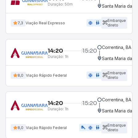
Duração:
50m
Santa Maria da Vi
Embarque
ac_unit
wc
7,3
Viação Real Expresso
direto
Correntina, BA - 
14:20
15:20
Duração:
1h
Santa Maria da Vi
Embarque
ac_unit
wc
8,0
Viação Rápido Federal
direto
Correntina, BA - 
14:20
15:20
Duração:
1h
Santa Maria da Vi
Embarque
airline_seat_legroom_extra
ac_unit
wc
8,0
Viação Rápido Federal
direto