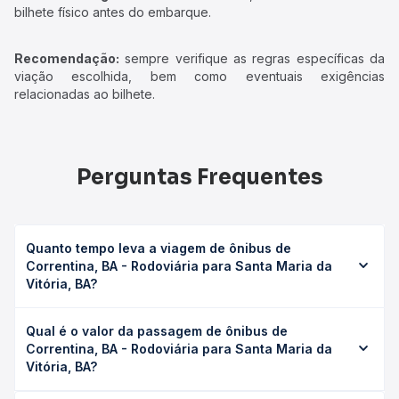
bilhete físico antes do embarque.
Recomendação:
sempre verifique as regras específicas da
viação escolhida, bem como eventuais exigências
relacionadas ao bilhete.
Perguntas Frequentes
Quanto tempo leva a viagem de ônibus de
Correntina, BA - Rodoviária para Santa Maria da
Vitória, BA?
A viagem de ônibus de Correntina, BA - Rodoviária para
Qual é o valor da passagem de ônibus de
Santa Maria da Vitória, BA leva em média 1h 4min,
Correntina, BA - Rodoviária para Santa Maria da
podendo variar conforme a viação, o tipo de serviço
Vitória, BA?
(convencional, executivo ou leito) e as condições de
tráfego. Na Quero Passagem você consulta os horários
O preço da passagem de ônibus de Correntina, BA -