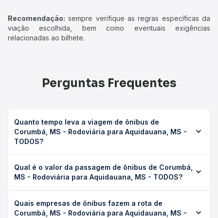
Recomendação:
sempre verifique as regras específicas da
viação escolhida, bem como eventuais exigências
relacionadas ao bilhete.
Perguntas Frequentes
Quanto tempo leva a viagem de ônibus de
Corumbá, MS - Rodoviária para Aquidauana, MS -
TODOS?
A viagem de ônibus de Corumbá, MS - Rodoviária para
Qual é o valor da passagem de ônibus de Corumbá,
Aquidauana, MS - TODOS leva em média 4h 45min,
MS - Rodoviária para Aquidauana, MS - TODOS?
podendo variar conforme a viação, o tipo de serviço
(convencional, executivo ou leito) e as condições de
O preço da passagem de ônibus de Corumbá, MS -
tráfego. Na Quero Passagem você consulta os horários
Quais empresas de ônibus fazem a rota de
Rodoviária para Aquidauana, MS - TODOS custa em média
disponíveis e vê a duração exata de cada opção na data
Corumbá, MS - Rodoviária para Aquidauana, MS -
R$ 152,10 e varia conforme a data da viagem, a empresa, o
desejada.