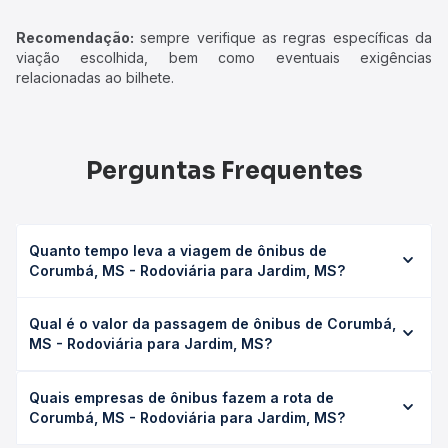
Recomendação:
sempre verifique as regras específicas da
viação escolhida, bem como eventuais exigências
relacionadas ao bilhete.
Perguntas Frequentes
Quanto tempo leva a viagem de ônibus de
Corumbá, MS - Rodoviária para Jardim, MS?
A viagem de ônibus de Corumbá, MS - Rodoviária para
Qual é o valor da passagem de ônibus de Corumbá,
Jardim, MS leva em média 7h, podendo variar conforme a
MS - Rodoviária para Jardim, MS?
viação, o tipo de serviço (convencional, executivo ou
leito) e as condições de tráfego. Na Quero Passagem
O preço da passagem de ônibus de Corumbá, MS -
você consulta os horários disponíveis e vê a duração
Quais empresas de ônibus fazem a rota de
Rodoviária para Jardim, MS custa em média R$ 214,00 e
exata de cada opção na data desejada.
Corumbá, MS - Rodoviária para Jardim, MS?
varia conforme a data da viagem, a empresa, o tipo de
poltrona e a antecedência da compra. Na Quero