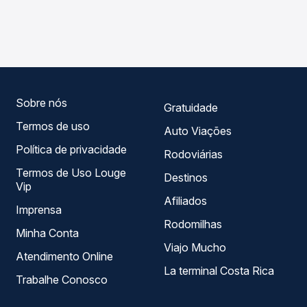
As viações Cruzeiro do Sul operam o trecho de Corumbá,
Passagem você compara os preços de todas as viações
MS - Rodoviária para Jardim, MS, com horários variados
em tempo real e garante a melhor oferta para o seu
ao longo do dia. Na Quero Passagem você compara todas
roteiro.
as opções — empresas, horários, tipos de serviço e
preços — em um só lugar e escolhe a que melhor se
encaixa na sua viagem.
Sobre nós
Gratuidade
Termos de uso
Auto Viações
Política de privacidade
Rodoviárias
Termos de Uso Louge
Destinos
Vip
Afiliados
Imprensa
Rodomilhas
Minha Conta
Viajo Mucho
Atendimento Online
La terminal Costa Rica
Trabalhe Conosco